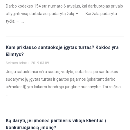
Darbo kodekso 154 str. numato 6 atvejus, kai darbuotojas privalo
atlyginti visą darbdaviui padarytą žalą: – Kai žala padaryta
tyčia; – …
Kam priklauso santuokoje įgytas turtas? Kokios yra
išimtys?
Šeimos teisė
2019 03 09
Jeigu sutuoktiniai nėra sudarę vedybų sutarties, po santuokos
sudarymo jų įgytas turtas ir gautos pajamos (įskaitant darbo
užmokestį) yra laikomi bendrąja jungtine nuosavybe. Tai reiškia,
…
Ką daryti, jei įmonės partneris vilioja klientus į
konkuruojančią įmonę?