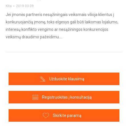
Kita
2019 03 09
Jei įmonės partneris nesąžiningais veiksmais vilioja klientus į
konkuruojančią įmonę, toks elgesys gali būti laikomas lojalumo,
interesų konflikto vengimo ar nesąžiningos konkurencijos
veiksmų draudimo pažeidimu.…
Užduokite klausimą
Registruokitės į konsultaciją
Skirkite paramą