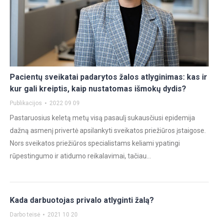
Pacientų sveikatai padarytos žalos atlyginimas: kas ir
kur gali kreiptis, kaip nustatomas išmokų dydis?
Publikacijos
2022 09 09
Pastaruosius keletą metų visą pasaulį sukausčiusi epidemija
dažną asmenį privertė apsilankyti sveikatos priežiūros įstaigose.
Nors sveikatos priežiūros specialistams keliami ypatingi
rūpestingumo ir atidumo reikalavimai, tačiau…
Kada darbuotojas privalo atlyginti žalą?
Darbo teisė
2021 10 20