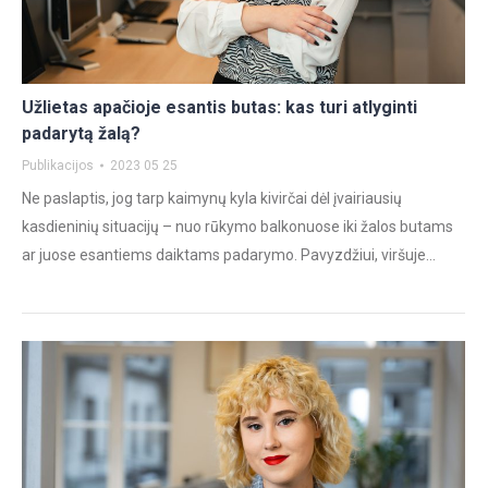
Užlietas apačioje esantis butas: kas turi atlyginti
padarytą žalą?
Publikacijos
2023 05 25
Ne paslaptis, jog tarp kaimynų kyla kivirčai dėl įvairiausių
kasdieninių situacijų – nuo rūkymo balkonuose iki žalos butams
ar juose esantiems daiktams padarymo. Pavyzdžiui, viršuje…