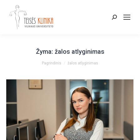
Paieška:
Žyma:
žalos atlyginimas
You are here:
Pagrindinis
žalos atlyginimas