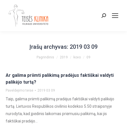
Paieška:
Įrašų archyvas:
2019 03 09
You are here:
Pagrindinis
2019
kovo
09
Ar galima priimti palikimą pradėjus faktiškai valdyti
palikėjo turtą?
Paveldėjimo teisė
2019 03 09
Taip, galima priimti palikimą pradėjus faktiškai valdyti palikėjo
turtą. Lietuvos Respublikos civilinio kodekso 5.50 straipsnyje
nurodyta, kad įpėdinis laikomas priėmusiu palikimą, kai jis
faktiškai pradėjo…