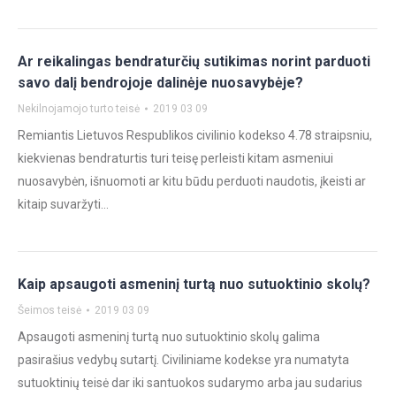
Ar reikalingas bendraturčių sutikimas norint parduoti
savo dalį bendrojoje dalinėje nuosavybėje?
Nekilnojamojo turto teisė
2019 03 09
Remiantis Lietuvos Respublikos civilinio kodekso 4.78 straipsniu,
kiekvienas bendraturtis turi teisę perleisti kitam asmeniui
nuosavybėn, išnuomoti ar kitu būdu perduoti naudotis, įkeisti ar
kitaip suvaržyti…
Kaip apsaugoti asmeninį turtą nuo sutuoktinio skolų?
Šeimos teisė
2019 03 09
Apsaugoti asmeninį turtą nuo sutuoktinio skolų galima
pasirašius vedybų sutartį. Civiliniame kodekse yra numatyta
sutuoktinių teisė dar iki santuokos sudarymo arba jau sudarius