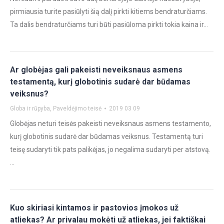
pirmiausia turite pasiūlyti šią dalį pirkti kitiems bendraturčiams.
Ta dalis bendraturčiams turi būti pasiūloma pirkti tokia kaina ir…
Ar globėjas gali pakeisti neveiksnaus asmens
testamentą, kurį globotinis sudarė dar būdamas
veiksnus?
Globa ir rūpyba
,
Paveldėjimo teisė
2019 03 09
Globėjas neturi teisės pakeisti neveiksnaus asmens testamento,
kurį globotinis sudarė dar būdamas veiksnus. Testamentą turi
teisę sudaryti tik pats palikėjas, jo negalima sudaryti per atstovą.
…
Kuo skiriasi kintamos ir pastovios įmokos už
atliekas? Ar privalau mokėti už atliekas, jei faktiškai