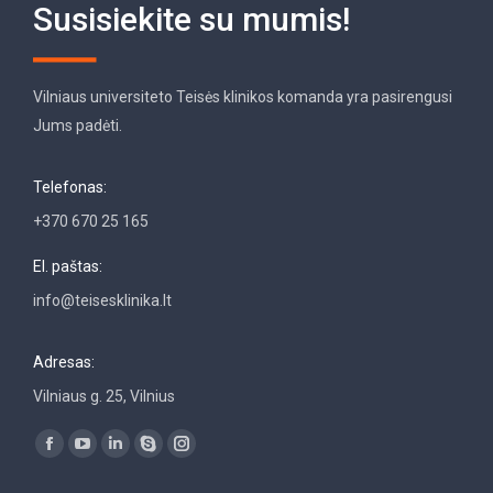
Susisiekite su mumis!
Vilniaus universiteto Teisės klinikos komanda yra pasirengusi
Jums padėti.
Telefonas:
+370 670 25 165
El. paštas:
info@teisesklinika.lt
Adresas:
Vilniaus g. 25, Vilnius
Find us on:
Facebook
YouTube
Linkedin
Skype
Instagram
page
page
page
page
page