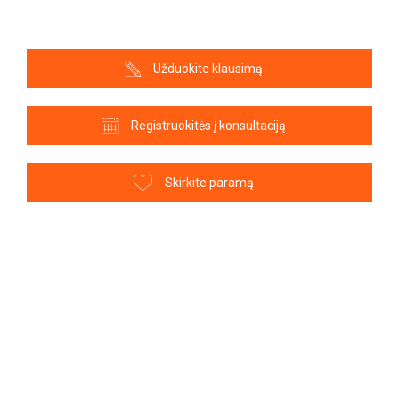
Užduokite klausimą
Registruokitės į konsultaciją
Skirkite paramą