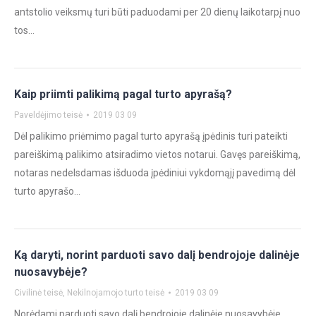
antstolio veiksmų turi būti paduodami per 20 dienų laikotarpį nuo
tos…
Kaip priimti palikimą pagal turto apyrašą?
Paveldėjimo teisė
2019 03 09
Dėl palikimo priėmimo pagal turto apyrašą įpėdinis turi pateikti
pareiškimą palikimo atsiradimo vietos notarui. Gavęs pareiškimą,
notaras nedelsdamas išduoda įpėdiniui vykdomąjį pavedimą dėl
turto apyrašo…
Ką daryti, norint parduoti savo dalį bendrojoje dalinėje
nuosavybėje?
Civilinė teisė
,
Nekilnojamojo turto teisė
2019 03 09
Norėdami parduoti savo dalį bendrojoje dalinėje nuosavybėje,