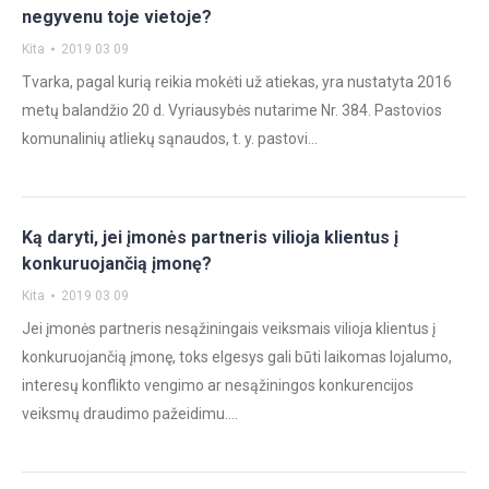
negyvenu toje vietoje?
Kita
2019 03 09
Tvarka, pagal kurią reikia mokėti už atiekas, yra nustatyta 2016
metų balandžio 20 d. Vyriausybės nutarime Nr. 384. Pastovios
komunalinių atliekų sąnaudos, t. y. pastovi…
Ką daryti, jei įmonės partneris vilioja klientus į
konkuruojančią įmonę?
Kita
2019 03 09
Jei įmonės partneris nesąžiningais veiksmais vilioja klientus į
konkuruojančią įmonę, toks elgesys gali būti laikomas lojalumo,
interesų konflikto vengimo ar nesąžiningos konkurencijos
veiksmų draudimo pažeidimu.…