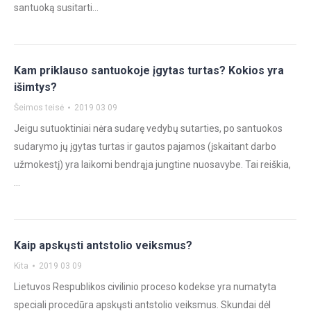
santuoką susitarti…
Kam priklauso santuokoje įgytas turtas? Kokios yra
išimtys?
Šeimos teisė
2019 03 09
Jeigu sutuoktiniai nėra sudarę vedybų sutarties, po santuokos
sudarymo jų įgytas turtas ir gautos pajamos (įskaitant darbo
užmokestį) yra laikomi bendrąja jungtine nuosavybe. Tai reiškia,
…
Kaip apskųsti antstolio veiksmus?
Kita
2019 03 09
Lietuvos Respublikos civilinio proceso kodekse yra numatyta
speciali procedūra apskųsti antstolio veiksmus. Skundai dėl