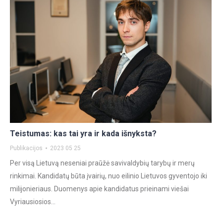
Teistumas: kas tai yra ir kada išnyksta?
Publikacijos
2023 05 25
Per visą Lietuvą neseniai praūžė savivaldybių tarybų ir merų
rinkimai. Kandidatų būta įvairių, nuo eilinio Lietuvos gyventojo iki
milijonieriaus. Duomenys apie kandidatus prieinami viešai
Vyriausiosios…