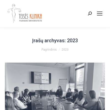
Paieška:
Įrašų archyvas:
2023
You are here:
Pagrindinis
2023