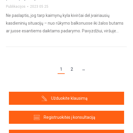
Publikacijos
2023 05 25
Ne paslaptis, jog tarp kaimynų kyla kivirčai dėl įvairiausių
kasdieninių situacijų – nuo rūkymo balkonuose iki žalos butams
ar juose esantiems daiktams padarymo. Pavyzdžiui, viršuje…
1
2
→
Užduokite klausimą
Registruokitės į konsultaciją