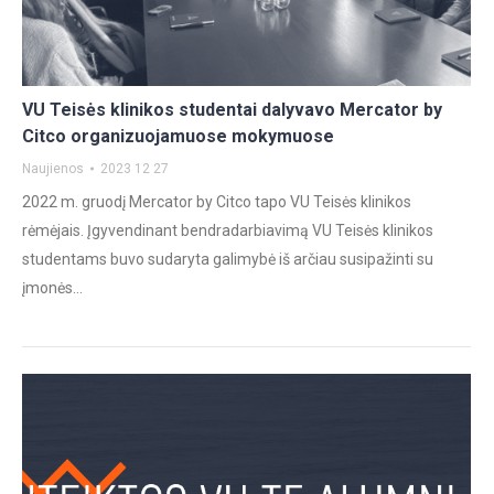
VU Teisės klinikos studentai dalyvavo Mercator by
Citco organizuojamuose mokymuose
Naujienos
2023 12 27
2022 m. gruodį Mercator by Citco tapo VU Teisės klinikos
rėmėjais. Įgyvendinant bendradarbiavimą VU Teisės klinikos
studentams buvo sudaryta galimybė iš arčiau susipažinti su
įmonės…