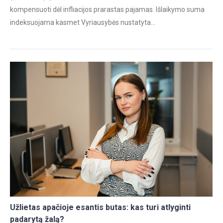
kompensuoti dėl infliacijos prarastas pajamas. Išlaikymo suma
indeksuojama kasmet Vyriausybės nustatyta…
Užlietas apačioje esantis butas: kas turi atlyginti
padarytą žalą?