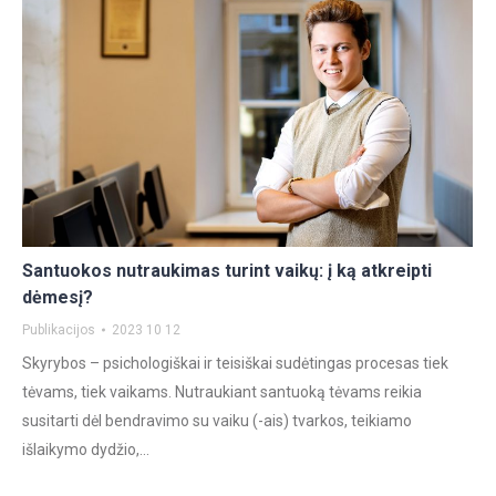
Santuokos nutraukimas turint vaikų: į ką atkreipti
dėmesį?
Publikacijos
2023 10 12
Skyrybos – psichologiškai ir teisiškai sudėtingas procesas tiek
tėvams, tiek vaikams. Nutraukiant santuoką tėvams reikia
susitarti dėl bendravimo su vaiku (-ais) tvarkos, teikiamo
išlaikymo dydžio,…