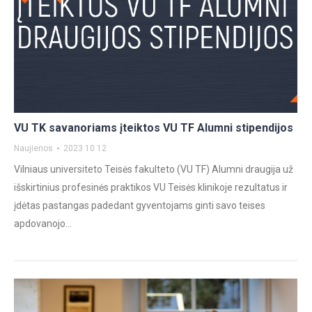
VU TK savanoriams įteiktos VU TF Alumni stipendijos
Naujienos
2023 10 12
Vilniaus universiteto Teisės fakulteto (VU TF) Alumni draugija už
išskirtinius profesinės praktikos VU Teisės klinikoje rezultatus ir
įdėtas pastangas padedant gyventojams ginti savo teises
apdovanojo…