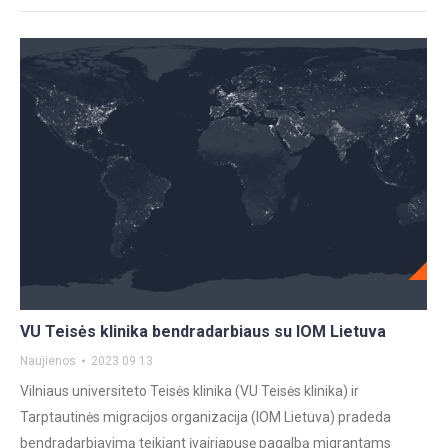
VU Teisės klinika bendradarbiaus su IOM Lietuva
Naujienos
2023 09 13
Vilniaus universiteto Teisės klinika (VU Teisės klinika) ir
Tarptautinės migracijos organizacija (IOM Lietuva) pradeda
bendradarbiavimą teikiant įvairiapusę pagalbą migrantams