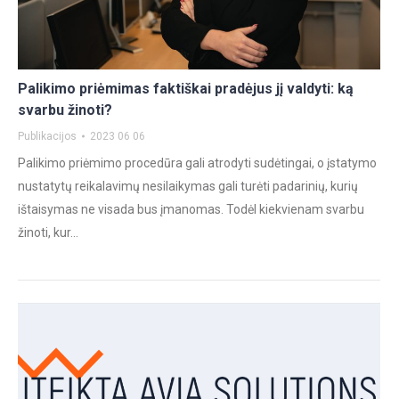
Palikimo priėmimas faktiškai pradėjus jį valdyti: ką
svarbu žinoti?
Publikacijos
2023 06 06
Palikimo priėmimo procedūra gali atrodyti sudėtingai, o įstatymo
nustatytų reikalavimų nesilaikymas gali turėti padarinių, kurių
ištaisymas ne visada bus įmanomas. Todėl kiekvienam svarbu
žinoti, kur…