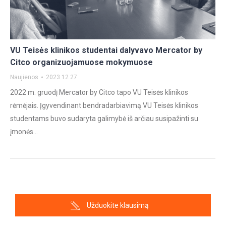
VU Teisės klinikos studentai dalyvavo Mercator by
Citco organizuojamuose mokymuose
Naujienos
2023 12 27
2022 m. gruodį Mercator by Citco tapo VU Teisės klinikos
rėmėjais. Įgyvendinant bendradarbiavimą VU Teisės klinikos
studentams buvo sudaryta galimybė iš arčiau susipažinti su
įmonės…
Užduokite klausimą