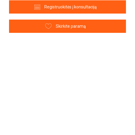
Registruokitės į konsultaciją
Skirkite paramą