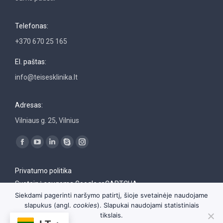
Telefonas:
+370 670 25 165
El. paštas:
info@teisesklinika.lt
Adresas:
Vilniaus g. 25, Vilnius
Find us on:
Facebook
YouTube
Linkedin
Skype
Instagram
page
page
page
page
page
Privatumo politika
opens
opens
opens
opens
opens
Svetainė saugoma Google reCAPTCHA
in
in
in
in
in
Siekdami pagerinti naršymo patirtį, šioje svetainėje naudojame
new
new
new
new
new
slapukus (angl.
cookies
). Slapukai naudojami statistiniais
window
window
window
window
window
tikslais.