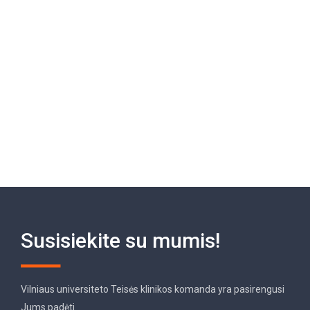
Susisiekite su mumis!
Vilniaus universiteto Teisės klinikos komanda yra pasirengusi
Jums padėti.