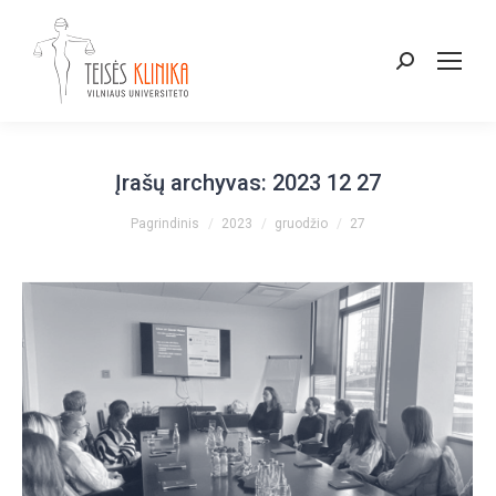
Paieška:
Įrašų archyvas:
2023 12 27
You are here:
Pagrindinis
2023
gruodžio
27