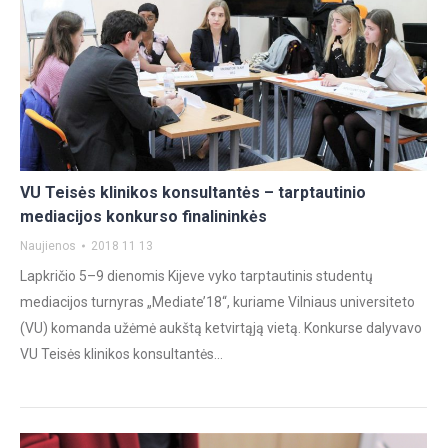
VU Teisės klinikos konsultantės – tarptautinio
mediacijos konkurso finalininkės
Naujienos
2018 11 13
Lapkričio 5–9 dienomis Kijeve vyko tarptautinis studentų
mediacijos turnyras „Mediate’18“, kuriame Vilniaus universiteto
(VU) komanda užėmė aukštą ketvirtąją vietą. Konkurse dalyvavo
VU Teisės klinikos konsultantės…