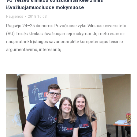
VU Teisės klinikos konsultantai kėlė žinias
išvažiuojamuosiuose mokymuose
Naujienos
2018 10 03
Rugsėjo 24–25 dienomis Puvočiuose vyko Vilniaus universiteto
(VU) Teisės klinikos išvažiuojamieji mokymai. Jų metu esami ir
naujai atrinkti įstaigos savanoriai plėtė kompetencijas teisinio
argumentavimo, interesantų…