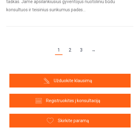
taškas. Jame apsilankiusius gyventojus nuotoliniu būdu
konsultuos ir teisinius sunkumus padės…
1
2
3
→
Užduokite klausimą
Registruokitės į konsultaciją
Skirkite paramą