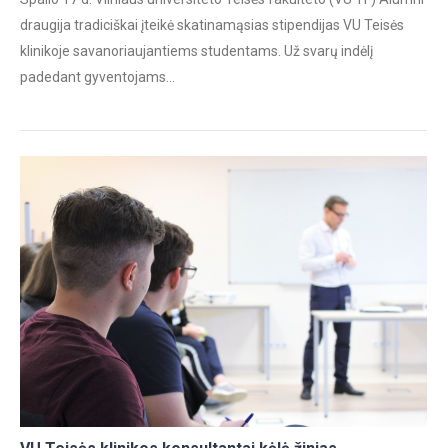
draugija tradiciškai įteikė skatinamąsias stipendijas VU Teisės
klinikoje savanoriaujantiems studentams. Už svarų indėlį
padedant gyventojams…