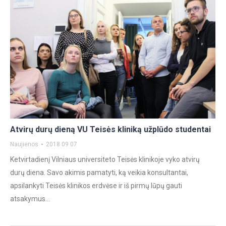
Atvirų durų dieną VU Teisės kliniką užplūdo studentai
Naujienos
2018 09 07
Ketvirtadienį Vilniaus universiteto Teisės klinikoje vyko atvirų
durų diena. Savo akimis pamatyti, ką veikia konsultantai,
apsilankyti Teisės klinikos erdvėse ir iš pirmų lūpų gauti
atsakymus…