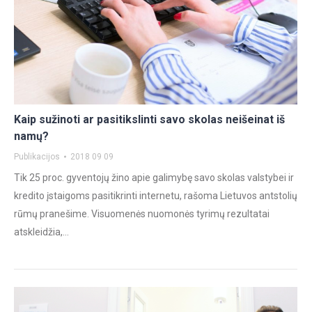
Kaip sužinoti ar pasitikslinti savo skolas neišeinat iš
namų?
Publikacijos
2018 09 09
Tik 25 proc. gyventojų žino apie galimybę savo skolas valstybei ir
kredito įstaigoms pasitikrinti internetu, rašoma Lietuvos antstolių
rūmų pranešime. Visuomenės nuomonės tyrimų rezultatai
atskleidžia,…