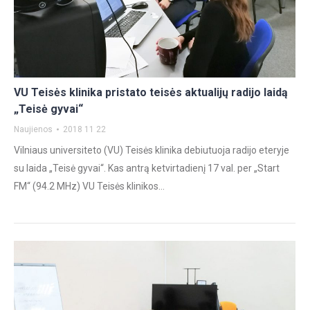
VU Teisės klinika pristato teisės aktualijų radijo laidą
„Teisė gyvai“
Naujienos
2018 11 22
Vilniaus universiteto (VU) Teisės klinika debiutuoja radijo eteryje
su laida „Teisė gyvai“. Kas antrą ketvirtadienį 17 val. per „Start
FM“ (94.2 MHz) VU Teisės klinikos…