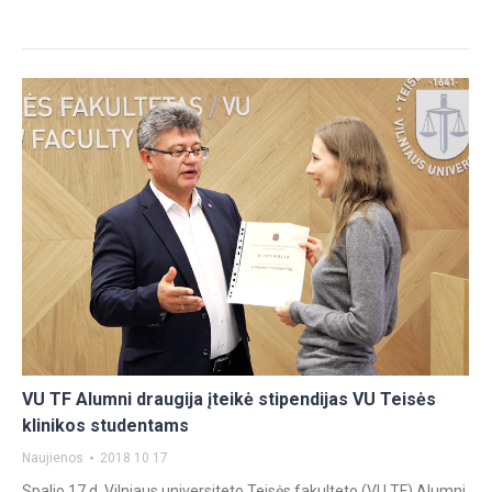
VU TF Alumni draugija įteikė stipendijas VU Teisės
klinikos studentams
Naujienos
2018 10 17
Spalio 17 d. Vilniaus universiteto Teisės fakulteto (VU TF) Alumni