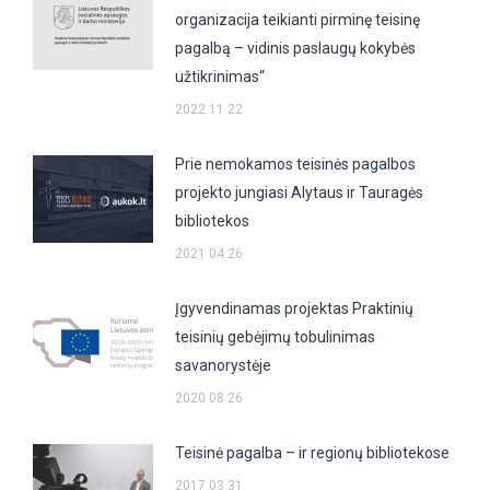
organizacija teikianti pirminę teisinę
pagalbą – vidinis paslaugų kokybės
užtikrinimas“
2022 11 22
Prie nemokamos teisinės pagalbos
projekto jungiasi Alytaus ir Tauragės
bibliotekos
2021 04 26
Įgyvendinamas projektas Praktinių
teisinių gebėjimų tobulinimas
savanorystėje
2020 08 26
Teisinė pagalba – ir regionų bibliotekose
2017 03 31