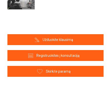
Užduokite klausimą
Registruokitės į konsultaciją
Skirkite paramą