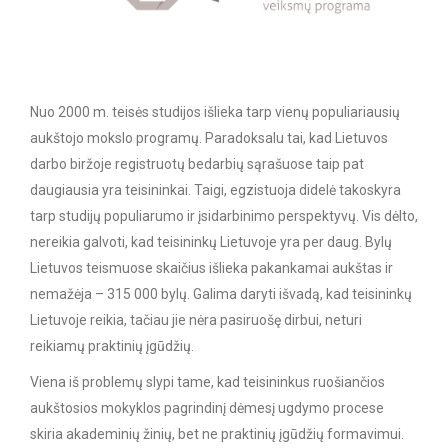
Nuo 2000 m. teisės studijos išlieka tarp vienų populiariausių
aukštojo mokslo programų. Paradoksalu tai, kad Lietuvos
darbo biržoje registruotų bedarbių sąrašuose taip pat
daugiausia yra teisininkai. Taigi, egzistuoja didelė takoskyra
tarp studijų populiarumo ir įsidarbinimo perspektyvų. Vis dėlto,
nereikia galvoti, kad teisininkų Lietuvoje yra per daug. Bylų
Lietuvos teismuose skaičius išlieka pakankamai aukštas ir
nemažėja – 315 000 bylų. Galima daryti išvadą, kad teisininkų
Lietuvoje reikia, tačiau jie nėra pasiruošę dirbui, neturi
reikiamų praktinių įgūdžių.
Viena iš problemų slypi tame, kad teisininkus ruošiančios
aukštosios mokyklos pagrindinį dėmesį ugdymo procese
skiria akademinių žinių, bet ne praktinių įgūdžių formavimui.