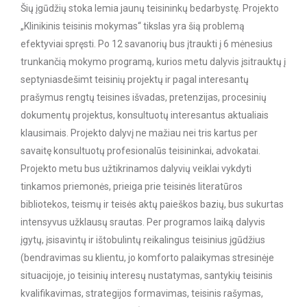
Šių įgūdžių stoka lemia jaunų teisininkų bedarbystę. Projekto
„Klinikinis teisinis mokymas“ tikslas yra šią problemą
efektyviai spręsti. Po 12 savanorių bus įtraukti į 6 mėnesius
trunkančią mokymo programą, kurios metu dalyvis įsitrauktų į
septyniasdešimt teisinių projektų ir pagal interesantų
prašymus rengtų teisines išvadas, pretenzijas, procesinių
dokumentų projektus, konsultuotų interesantus aktualiais
klausimais. Projekto dalyvį ne mažiau nei tris kartus per
savaitę konsultuotų profesionalūs teisininkai, advokatai.
Projekto metu bus užtikrinamos dalyvių veiklai vykdyti
tinkamos priemonės, prieiga prie teisinės literatūros
bibliotekos, teismų ir teisės aktų paieškos bazių, bus sukurtas
intensyvus užklausų srautas. Per programos laiką dalyvis
įgytų, įsisavintų ir ištobulintų reikalingus teisinius įgūdžius
(bendravimas su klientu, jo komforto palaikymas stresinėje
situacijoje, jo teisinių interesų nustatymas, santykių teisinis
kvalifikavimas, strategijos formavimas, teisinis rašymas,