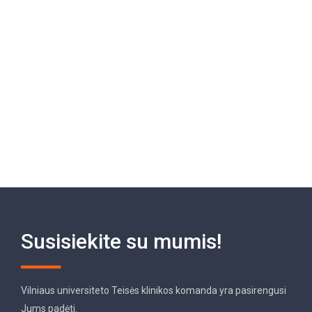
Susisiekite su mumis!
Vilniaus universiteto Teisės klinikos komanda yra pasirengusi
Jums padėti.