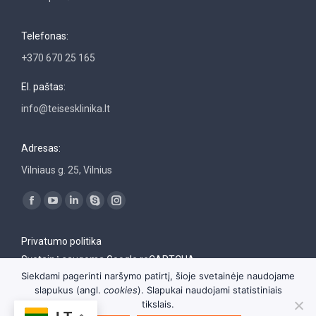
Telefonas:
+370 670 25 165
El. paštas:
info@teisesklinika.lt
Adresas:
Vilniaus g. 25, Vilnius
Find us on:
Facebook
YouTube
Linkedin
Skype
Instagram
page
page
page
page
page
Privatumo politika
opens
opens
opens
opens
opens
Svetainė saugoma Google reCAPTCHA
in
in
in
in
in
Siekdami pagerinti naršymo patirtį, šioje svetainėje naudojame
new
new
new
new
new
slapukus (angl.
cookies
). Slapukai naudojami statistiniais
window
window
window
window
window
tikslais.