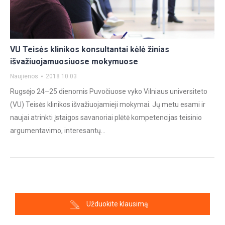
VU Teisės klinikos konsultantai kėlė žinias
išvažiuojamuosiuose mokymuose
Naujienos
2018 10 03
Rugsėjo 24–25 dienomis Puvočiuose vyko Vilniaus universiteto
(VU) Teisės klinikos išvažiuojamieji mokymai. Jų metu esami ir
naujai atrinkti įstaigos savanoriai plėtė kompetencijas teisinio
argumentavimo, interesantų…
Užduokite klausimą