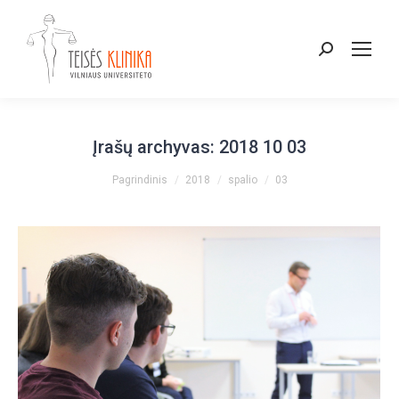
Paieška:
Įrašų archyvas:
2018 10 03
You are here:
Pagrindinis
2018
spalio
03