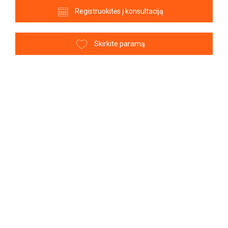
Registruokitės į konsultaciją
Skirkite paramą