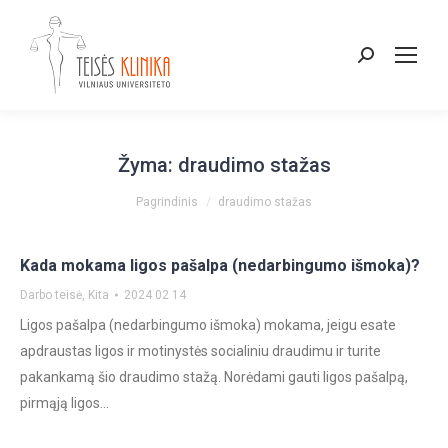
Paieška:
Žyma:
draudimo stažas
You are here:
Pagrindinis
draudimo stažas
Kada mokama ligos pašalpa (nedarbingumo išmoka)?
Darbo teisė
,
Kita
2024 02 14
Ligos pašalpa (nedarbingumo išmoka) mokama, jeigu esate
apdraustas ligos ir motinystės socialiniu draudimu ir turite
pakankamą šio draudimo stažą. Norėdami gauti ligos pašalpą,
pirmąją ligos…