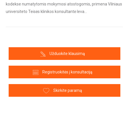
kodekse numatytomis mokymosi atostogomis, primena Vilniaus
universiteto Teisės klinikos konsultantė Ieva…
Užduokite klausimą
Registruokitės į konsultaciją
Skirkite paramą