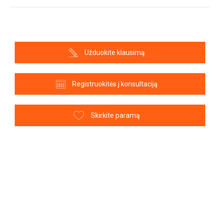
Užduokite klausimą
Registruokitės į konsultaciją
Skirkite paramą