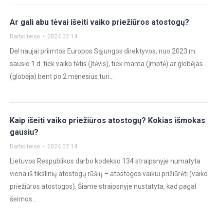
Ar gali abu tėvai išeiti vaiko priežiūros atostogų?
Darbo teisė
2024 02 14
Dėl naujai priimtos Europos Sąjungos direktyvos, nuo 2023 m.
sausio 1 d. tiek vaiko tėtis (įtėvis), tiek mama (įmotė) ar globėjas
(globėja) bent po 2 mėnesius turi…
Kaip išeiti vaiko priežiūros atostogų? Kokias išmokas
gausiu?
Darbo teisė
2024 02 14
Lietuvos Respublikos darbo kodekso 134 straipsnyje numatyta
viena iš tikslinių atostogų rūšių – atostogos vaikui prižiūrėti (vaiko
priežiūros atostogos). Šiame straipsnyje nustatyta, kad pagal
šeimos…