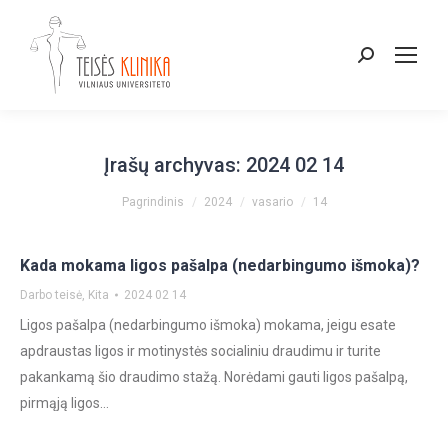
Paieška:
Įrašų archyvas:
2024 02 14
You are here:
Pagrindinis
2024
vasario
14
Kada mokama ligos pašalpa (nedarbingumo išmoka)?
Darbo teisė
,
Kita
2024 02 14
Ligos pašalpa (nedarbingumo išmoka) mokama, jeigu esate
apdraustas ligos ir motinystės socialiniu draudimu ir turite
pakankamą šio draudimo stažą. Norėdami gauti ligos pašalpą,
pirmąją ligos…