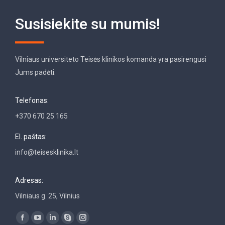
Susisiekite su mumis!
Vilniaus universiteto Teisės klinikos komanda yra pasirengusi
Jums padėti.
Telefonas:
+370 670 25 165
El. paštas:
info@teisesklinika.lt
Adresas:
Vilniaus g. 25, Vilnius
Find us on:
Facebook
YouTube
Linkedin
Skype
Instagram