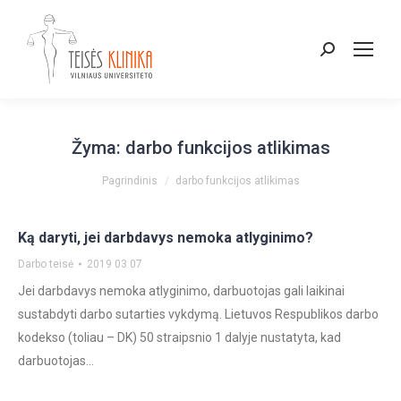
Paieška:
Žyma:
darbo funkcijos atlikimas
You are here:
Pagrindinis
darbo funkcijos atlikimas
Ką daryti, jei darbdavys nemoka atlyginimo?
Darbo teisė
2019 03 07
Jei darbdavys nemoka atlyginimo, darbuotojas gali laikinai
sustabdyti darbo sutarties vykdymą. Lietuvos Respublikos darbo
kodekso (toliau – DK) 50 straipsnio 1 dalyje nustatyta, kad
darbuotojas…