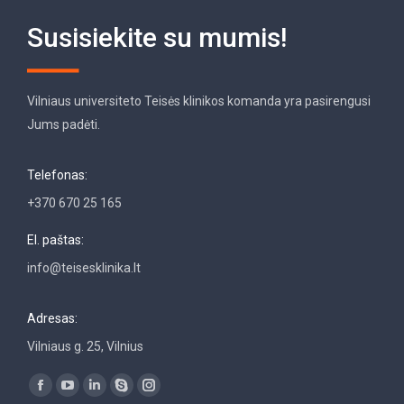
Susisiekite su mumis!
Vilniaus universiteto Teisės klinikos komanda yra pasirengusi
Jums padėti.
Telefonas:
+370 670 25 165
El. paštas:
info@teisesklinika.lt
Adresas:
Vilniaus g. 25, Vilnius
Find us on:
Facebook
YouTube
Linkedin
Skype
Instagram