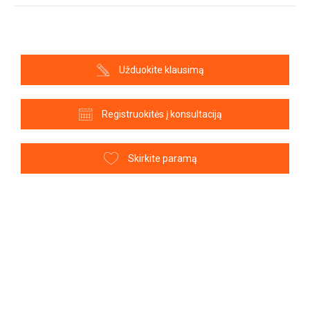
Užduokite klausimą
Registruokitės į konsultaciją
Skirkite paramą