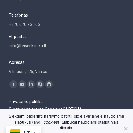
Telefonas:
+370 670 25 165
El. paštas:
info@teisesklinika.lt
Adresas:
Vilniaus g. 25, Vilnius
Find us on:
Facebook
YouTube
Linkedin
Skype
Instagram
page
page
page
page
page
Privatumo politika
opens
opens
opens
opens
opens
Svetainė saugoma Google reCAPTCHA
in
in
in
in
in
Siekdami pagerinti naršymo patirtį, šioje svetainėje naudojame
new
new
new
new
new
slapukus (angl.
cookies
). Slapukai naudojami statistiniais
window
window
window
window
window
tikslais.