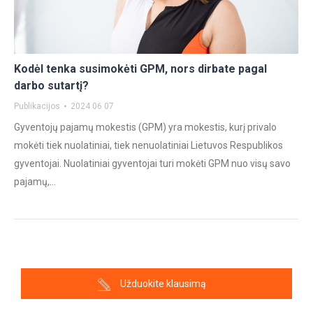
Kodėl tenka susimokėti GPM, nors dirbate pagal
darbo sutartį?
Publikacijos
2024 06 07
Gyventojų pajamų mokestis (GPM) yra mokestis, kurį privalo
mokėti tiek nuolatiniai, tiek nenuolatiniai Lietuvos Respublikos
gyventojai. Nuolatiniai gyventojai turi mokėti GPM nuo visų savo
pajamų,…
Užduokite klausimą