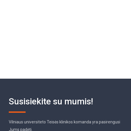
Susisiekite su mumis!
Vilniaus universiteto Teisės klinikos komanda yra pasirengusi
Jums padėti.