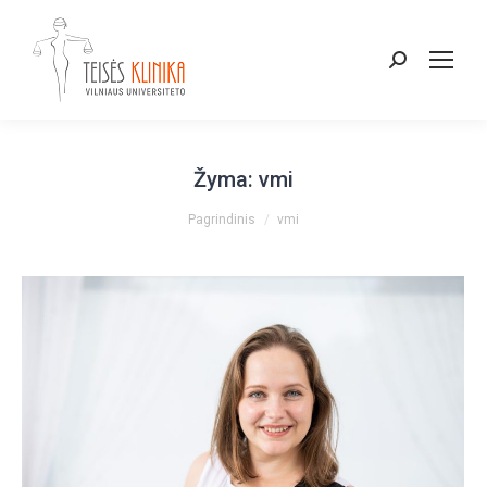
Paieška:
Žyma:
vmi
You are here:
Pagrindinis
vmi