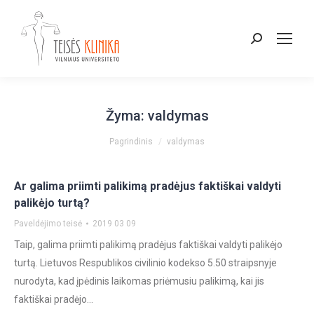
Paieška:
Žyma:
valdymas
You are here:
Pagrindinis
valdymas
Ar galima priimti palikimą pradėjus faktiškai valdyti
palikėjo turtą?
Paveldėjimo teisė
2019 03 09
Taip, galima priimti palikimą pradėjus faktiškai valdyti palikėjo
turtą. Lietuvos Respublikos civilinio kodekso 5.50 straipsnyje
nurodyta, kad įpėdinis laikomas priėmusiu palikimą, kai jis
faktiškai pradėjo…