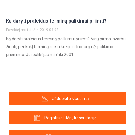
Ką daryti praleidus terminą palikimui priimti?
Paveldėjimo teisė
2019 03 08
Ką daryti praleidus terminą palikimui priimti? Visų pirma, svarbu
žinoti, per kokį terminą reikia kreiptis į notarą dėl palikimo
priėmimo. Jei palikėjas mirė iki 2001…
Užduokite klausimą
Registruokitės į konsultaciją