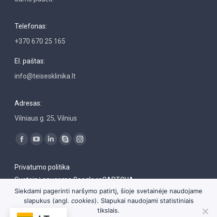
Telefonas:
+370 670 25 165
El. paštas:
info@teisesklinika.lt
Adresas:
Vilniaus g. 25, Vilnius
Find us on:
Facebook
YouTube
Linkedin
Skype
Instagram
page
page
page
page
page
Privatumo politika
opens
opens
opens
opens
opens
Svetainė saugoma Google reCAPTCHA
in
in
in
in
in
Siekdami pagerinti naršymo patirtį, šioje svetainėje naudojame
new
new
new
new
new
slapukus (angl.
cookies
). Slapukai naudojami statistiniais
window
window
window
window
window
tikslais.