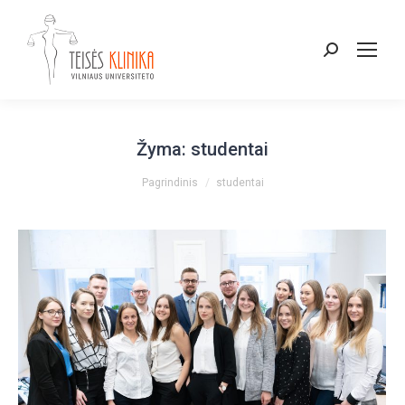
Paieška:
Žyma:
studentai
You are here:
Pagrindinis
studentai