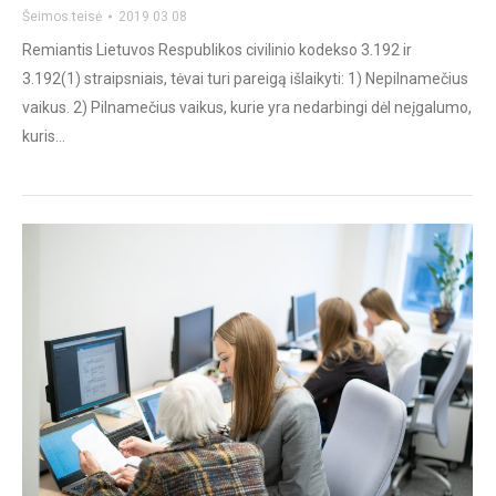
Šeimos teisė
2019 03 08
Remiantis Lietuvos Respublikos civilinio kodekso 3.192 ir
3.192(1) straipsniais, tėvai turi pareigą išlaikyti: 1) Nepilnamečius
vaikus. 2) Pilnamečius vaikus, kurie yra nedarbingi dėl neįgalumo,
kuris…