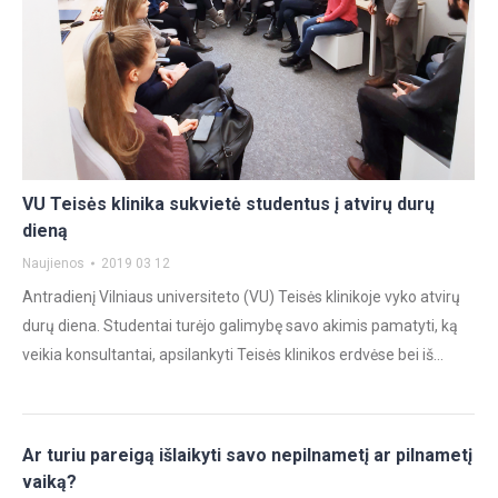
VU Teisės klinika sukvietė studentus į atvirų durų
dieną
Naujienos
2019 03 12
Antradienį Vilniaus universiteto (VU) Teisės klinikoje vyko atvirų
durų diena. Studentai turėjo galimybę savo akimis pamatyti, ką
veikia konsultantai, apsilankyti Teisės klinikos erdvėse bei iš…
Ar turiu pareigą išlaikyti savo nepilnametį ar pilnametį
vaiką?