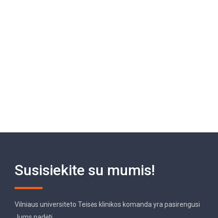
Susisiekite su mumis!
Vilniaus universiteto Teisės klinikos komanda yra pasirengusi
Jums padėti.