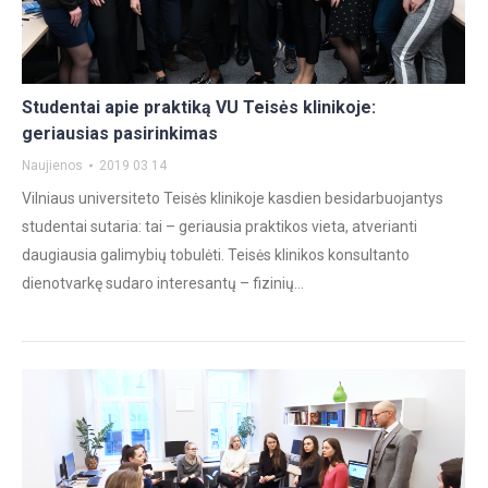
Studentai apie praktiką VU Teisės klinikoje:
geriausias pasirinkimas
Naujienos
2019 03 14
Vilniaus universiteto Teisės klinikoje kasdien besidarbuojantys
studentai sutaria: tai – geriausia praktikos vieta, atverianti
daugiausia galimybių tobulėti. Teisės klinikos konsultanto
dienotvarkę sudaro interesantų – fizinių…