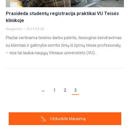
Prasideda studentų registracija praktikai VU Teisės
klinikoje
Naujienos
2019 03 05
Plačiai vertinama teisinio darbo patirtis, tiesioginis bendravimas
su klientais ir galimybė semtis žinių iš žymių teisės profesionalų
– visa tai laukia naujųjų Vilniaus universiteto (VU)…
←
1
2
3
Užduokite klausimą