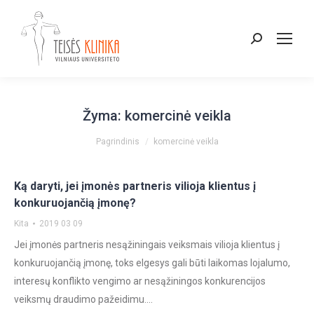
Paieška:
Žyma:
komercinė veikla
You are here:
Pagrindinis
komercinė veikla
Ką daryti, jei įmonės partneris vilioja klientus į
konkuruojančią įmonę?
Kita
2019 03 09
Jei įmonės partneris nesąžiningais veiksmais vilioja klientus į
konkuruojančią įmonę, toks elgesys gali būti laikomas lojalumo,
interesų konflikto vengimo ar nesąžiningos konkurencijos
veiksmų draudimo pažeidimu.…