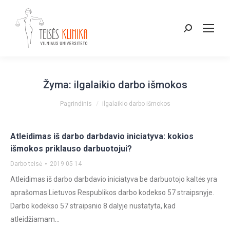
Paieška:
Žyma:
ilgalaikio darbo išmokos
You are here:
Pagrindinis
ilgalaikio darbo išmokos
Atleidimas iš darbo darbdavio iniciatyva: kokios
išmokos priklauso darbuotojui?
Darbo teisė
2019 05 14
Atleidimas iš darbo darbdavio iniciatyva be darbuotojo kaltės yra
aprašomas Lietuvos Respublikos darbo kodekso 57 straipsnyje.
Darbo kodekso 57 straipsnio 8 dalyje nustatyta, kad
atleidžiamam…