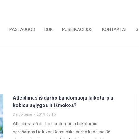
PASLAUGOS
DUK
PUBLIKACIJOS
KONTAKTAI
S
Atleidimas iš darbo bandomuoju laikotarpiu:
kokios sąlygos ir išmokos?
Darbo teisė
2019 05 15
Atleidimas iš darbo bandomuoju laikotarpiu
aprašomas Lietuvos Respubliko darbo kodekso 36