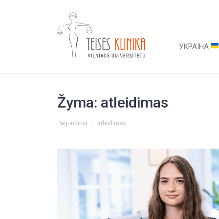
УКРАЇНА
Žyma:
atleidimas
You are here:
Pagrindinis
atleidimas