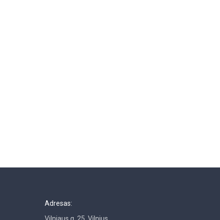
Adresas:
Vilniaus g. 25, Vilnius