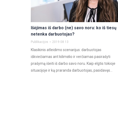
Išėjimas iš darbo (ne) savo noru: ko iš tiesų
netenka darbuotojas?
Publikacijos
2019 08 13
Klasikinis atleidimo scenarijus: darbuotojas
iškviečiamas ant kilimėlio ir verčiamas pasirašyti
prašymą išeiti iš darbo savo noru. Kaip elgtis tokioje
situacijoje ir ką praranda darbuotojas, pasidavęs…