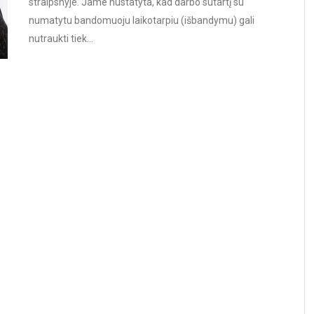
straipsnyje. Jame nustatyta, kad darbo sutartį su
numatytu bandomuoju laikotarpiu (išbandymu) gali
nutraukti tiek…