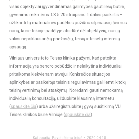
visas objektyviai įgyvendinamas galimybes gauti lėšų būtinų
gyvenimo reikmėms. CK 5.20 straipsnio 1 dalies paskirtis –
užtikrinti tų materialinės padėties požiūriu silpniausių šeimos
narių, kurie tokioje padėtyje atsidūrė dėl objektyvių, nuo jų
valios nepriklausančių priežasčių, teisių ir teisėtų interesų
apsaugą.
Vilniaus universiteto Teisės klinika pažymi, kad pateikta
informacija yra bendro pobūdžio ir nelaikytina individualiai
pritaikoma kiekvienam atvejui. Konkrečios situacijos
aplinkybės ar pasikeitęs teisinis reguliavimas gali lemti kitokį
teisinį vertinimą bei atsakymą. Norėdami gauti nemokamą
individualią konsultaciją, užduokite klausimą internetu
(
spauskite čia
) arba užsiregistruokite į gyvą susitikimą VU
Teisės klinikos biure Vilniuje (
spauskite čia
).
Kategorija:
Paveldėjimo teisė
2020 04 18