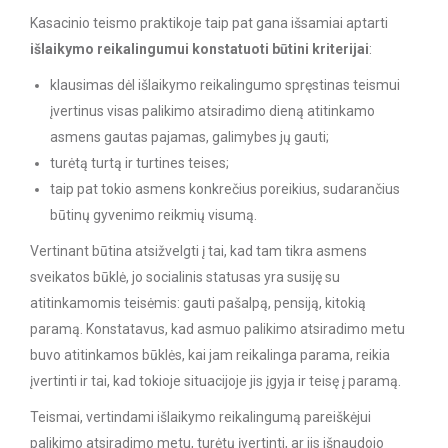
Kasacinio teismo praktikoje taip pat gana išsamiai aptarti
išlaikymo reikalingumui konstatuoti būtini kriterijai
:
klausimas dėl išlaikymo reikalingumo spręstinas teismui
įvertinus visas palikimo atsiradimo dieną atitinkamo
asmens gautas pajamas, galimybes jų gauti;
turėtą turtą ir turtines teises;
taip pat tokio asmens konkrečius poreikius, sudarančius
būtinų gyvenimo reikmių visumą.
Vertinant būtina atsižvelgti į tai, kad tam tikra asmens
sveikatos būklė, jo socialinis statusas yra susiję su
atitinkamomis teisėmis: gauti pašalpą, pensiją, kitokią
paramą. Konstatavus, kad asmuo palikimo atsiradimo metu
buvo atitinkamos būklės, kai jam reikalinga parama, reikia
įvertinti ir tai, kad tokioje situacijoje jis įgyja ir teisę į paramą.
Teismai, vertindami išlaikymo reikalingumą pareiškėjui
palikimo atsiradimo metu, turėtų įvertinti, ar jis išnaudojo