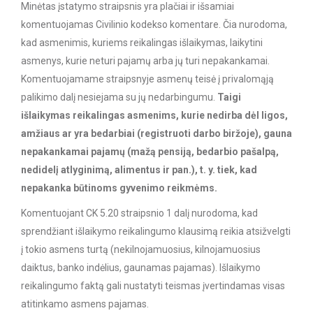
Minėtas įstatymo straipsnis yra plačiai ir išsamiai
komentuojamas Civilinio kodekso komentare. Čia nurodoma,
kad asmenimis, kuriems reikalingas išlaikymas, laikytini
asmenys, kurie neturi pajamų arba jų turi nepakankamai.
Komentuojamame straipsnyje asmenų teisė į privalomąją
palikimo dalį nesiejama su jų nedarbingumu.
Taigi
išlaikymas reikalingas asmenims, kurie nedirba dėl ligos,
amžiaus ar yra bedarbiai (registruoti darbo biržoje), gauna
nepakankamai pajamų (mažą pensiją, bedarbio pašalpą,
nedidelį atlyginimą, alimentus ir pan.), t. y. tiek, kad
nepakanka būtinoms gyvenimo reikmėms.
Komentuojant CK 5.20 straipsnio 1 dalį nurodoma, kad
sprendžiant išlaikymo reikalingumo klausimą reikia atsižvelgti
į tokio asmens turtą (nekilnojamuosius, kilnojamuosius
daiktus, banko indėlius, gaunamas pajamas). Išlaikymo
reikalingumo faktą gali nustatyti teismas įvertindamas visas
atitinkamo asmens pajamas.