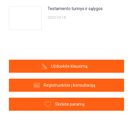
Testamento turinys ir sąlygos
2020 04 18
Užduokite klausimą
Registruokitės į konsultaciją
Skirkite paramą