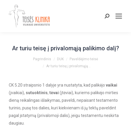
Paieška:
Ar turiu teisę į privalomąją palikimo dalį?
You are here:
Pagrindinis
DUK
Paveldėjimo teisė
Ar turiu teisę į privalomąją…
CK 5.20 straipsnio 1 dalyje yra nustatyta, kad palikėjo
vaikai
(įvaikiai),
sutuoktinis
,
tėvai
(įtėviai), kuriems palikėjo mirties
dieną reikalingas išlaikymas, paveldi, nepaisant testamento
turinio, pusę tos dalies, kuri kiekvienam iš jų tektų paveldint
pagal įstatymą (privalomoji dalis), jeigu testamentu neskirta
daugiau.