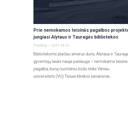
Prie nemokamos teisinės pagalbos projekt
jungiasi Alytaus ir Tauragės bibliotekos
Projektai
2021 04 26
Bibliotekoms plačiau atvėrus duris, Alytaus ir Taurag
gyventojų lauks nauja paslauga – nemokama teisinė
pagalba, kurią nuotoliniu būdu teiks Vilniau
universiteto (VU) Teisės klinikos savanoriai.…