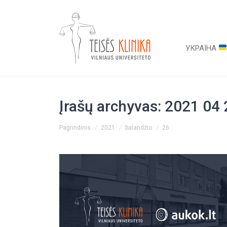
УКРАЇНА
Įrašų archyvas:
2021 04 
You are here:
Pagrindinis
2021
balandžio
26