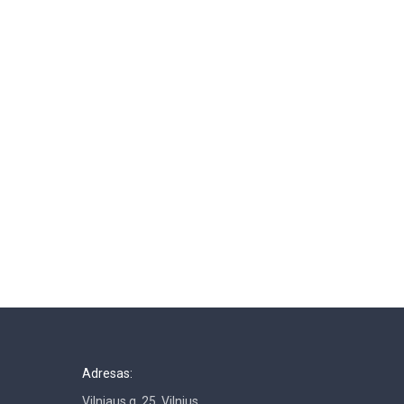
Adresas:
Vilniaus g. 25, Vilnius