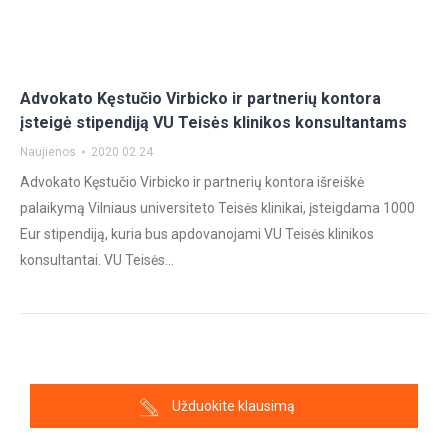
Advokato Kęstučio Virbicko ir partnerių kontora
įsteigė stipendiją VU Teisės klinikos konsultantams
Naujienos
2020 02 24
Advokato Kęstučio Virbicko ir partnerių kontora išreiškė
palaikymą Vilniaus universiteto Teisės klinikai, įsteigdama 1000
Eur stipendiją, kuria bus apdovanojami VU Teisės klinikos
konsultantai. VU Teisės…
Užduokite klausimą