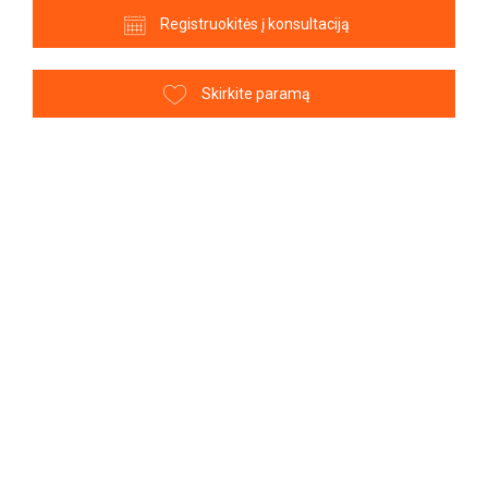
Registruokitės į konsultaciją
Skirkite paramą