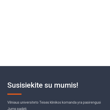
Susisiekite su mumis!
Vilniaus universiteto Teisės klinikos komanda yra pasirengusi
Jums padėti.