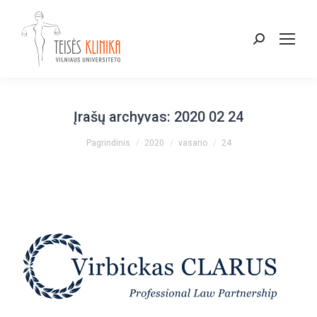
Paieška:
Įrašų archyvas:
2020 02 24
You are here:
Pagrindinis
2020
vasario
24