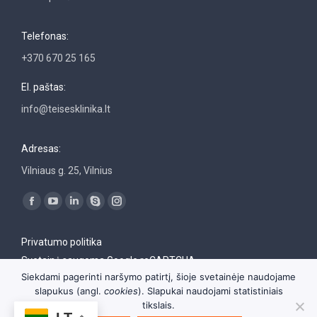
Telefonas:
+370 670 25 165
El. paštas:
info@teisesklinika.lt
Adresas:
Vilniaus g. 25, Vilnius
Find us on:
Facebook
YouTube
Linkedin
Skype
Instagram
page
page
page
page
page
Privatumo politika
opens
opens
opens
opens
opens
Svetainė saugoma Google reCAPTCHA
in
in
in
in
in
Siekdami pagerinti naršymo patirtį, šioje svetainėje naudojame
new
new
new
new
new
slapukus (angl.
cookies
). Slapukai naudojami statistiniais
window
window
window
window
window
tikslais.