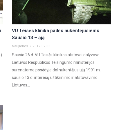
u
VU Teisės klinika padės nukentėjusiems
Sausio 13 – ąją
Naujienos
2017 02 03
a)
Sausio 26 d. VU Teisės klinikos atstovai dalyvavo
Lietuvos Respublikos Teisingumo ministerijos
surengtame posėdyje dėl nukentėjusiųjų 1991 m.
sausio 13 d. interesų užtikrinimo ir atstovavimo.
Lietuvos…