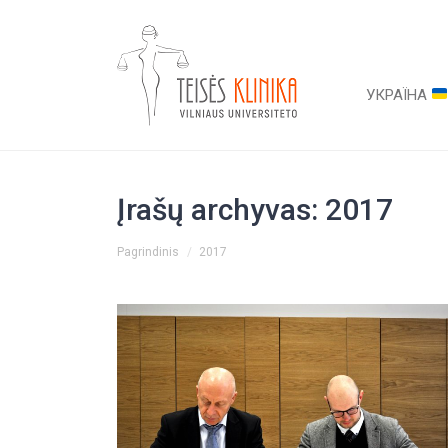
УКРАЇНА
Įrašų archyvas:
2017
You are here:
Pagrindinis
2017