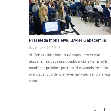
Prasideda moksleivių „Lyderių akademija”
Naujienos
2017 01 31
VU Teisės klinika kartu su Vilniaus universiteto
akademiniais padaliniais padės moksleiviams įgyti
naudingos praktinės patirties. Nuo vasario mėnesio
prasidedanti „Lyderių akademija“ kviečia moksleivius 
visos…
←
1