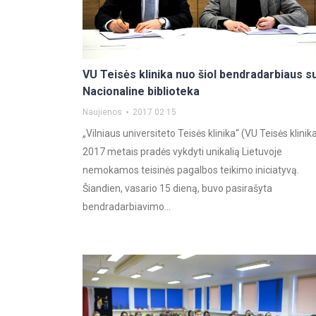
VU Teisės klinika nuo šiol bendradarbiaus s
Nacionaline biblioteka
Naujienos
2017 02 15
„Vilniaus universiteto Teisės klinika“ (VU Teisės klinik
2017 metais pradės vykdyti unikalią Lietuvoje
nemokamos teisinės pagalbos teikimo iniciatyvą.
Šiandien, vasario 15 dieną, buvo pasirašyta
bendradarbiavimo…