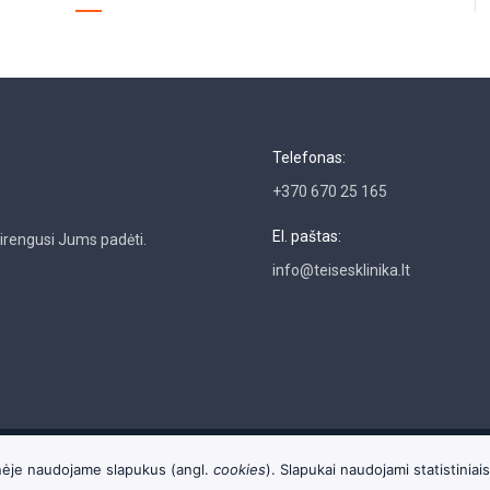
Telefonas:
+370 670 25 165
El. paštas:
sirengusi Jums padėti.
info@teisesklinika.lt
ainėje naudojame slapukus (angl.
cookies
). Slapukai naudojami statistiniais 