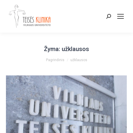
Paieška:
Žyma:
užklausos
You are here:
Pagrindinis
užklausos