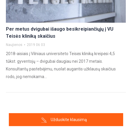
Per metus dvigubai išaugo besikreipiančiųjų į VU
Teisės kliniką skaičius
Naujienos
2019 06 03
2018-aisiais į Vilniaus universiteto Teisės kliniką kreipėsi 4,5
tūkst. gyventojų – dvigubai daugiau nei 2017 metais.
Konsultantų pastebėjimu, nuolat augantis užklausų skaičius
rodo, jog nemokama…
Užduokite klausimą