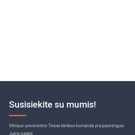
Susisiekite su mumis!
Vilniaus universiteto Teisės klinikos komanda yra pasirengusi
Jums padėti.