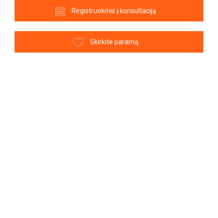
Registruokitės į konsultaciją
Skirkite paramą