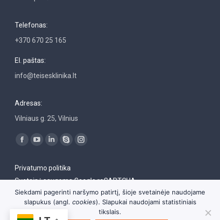
Telefonas:
+370 670 25 165
El. paštas:
info@teisesklinika.lt
Adresas:
Vilniaus g. 25, Vilnius
Find us on:
Facebook
YouTube
Linkedin
Skype
Instagram
page
page
page
page
page
Privatumo politika
opens
opens
opens
opens
opens
Svetainė saugoma Google reCAPTCHA
in
in
in
in
in
Siekdami pagerinti naršymo patirtį, šioje svetainėje naudojame
new
new
new
new
new
slapukus (angl.
cookies
). Slapukai naudojami statistiniais
window
window
window
window
window
tikslais.