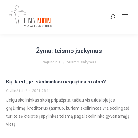
Paieška:
Žyma:
teismo įsakymas
You are here:
Pagrindinis
teismo įsakymas
Ką daryti, jei skolininkas negrąžina skolos?
Civilinė teisė
2021 08 11
Jeigu skolininkas skolą pripažįsta, tačiau vis atidėlioja jos
grąžinimą, kreditorius (asmuo, kuriam skolininkas yra skolingas)
turi teisę kreiptis į apylinkės teismą pagal skolininko gyvenamąją
vietą…