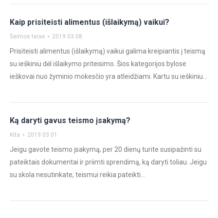
Kaip prisiteisti alimentus (išlaikymą) vaikui?
Šeimos teisė
2019 03 08
Prisiteisti alimentus (išlaikymą) vaikui galima kreipiantis į teismą
su ieškiniu dėl išlaikymo priteisimo. Šios kategorijos bylose
ieškovai nuo žyminio mokesčio yra atleidžiami. Kartu su ieškiniu…
Ką daryti gavus teismo įsakymą?
Kita
2019 03 01
Jeigu gavote teismo įsakymą, per 20 dienų turite susipažinti su
pateiktais dokumentai ir priimti sprendimą, ką daryti toliau. Jeigu
su skola nesutinkate, teismui reikia pateikti…