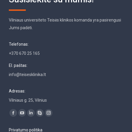
Vilniaus universiteto Teisės klinikos komanda yra pasirengusi
Jums padėti.
Telefonas:
+370 670 25 165
El. paštas:
info@teisesklinika.lt
Adresas:
Vilniaus g. 25, Vilnius
Find us on:
Facebook
YouTube
Linkedin
Skype
Instagram
page
page
page
page
page
Privatumo politika
opens
opens
opens
opens
opens