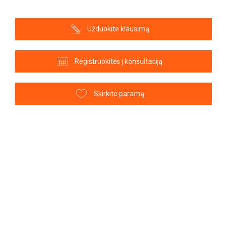
Užduokite klausimą
Registruokitės į konsultaciją
Skirkite paramą