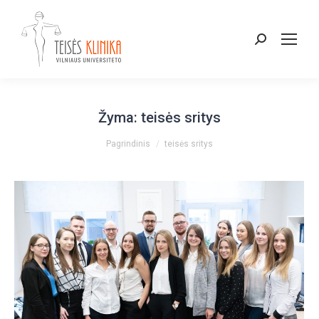
Paieška:
Žyma:
teisės sritys
You are here:
Pagrindinis
teisės sritys