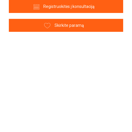
Registruokitės į konsultaciją
Skirkite paramą