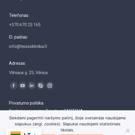
Telefonas:
+370 670 25 165
El. paštas:
info@teisesklinika.lt
Adresas:
Vilniaus g. 25, Vilnius
Find us on:
Facebook
YouTube
Linkedin
Skype
Instagram
page
page
page
page
page
Privatumo politika
opens
opens
opens
opens
opens
Svetainė saugoma Google reCAPTCHA
in
in
in
in
in
Siekdami pagerinti naršymo patirtį, šioje svetainėje naudojame
new
new
new
new
new
slapukus (angl.
cookies
). Slapukai naudojami statistiniais
window
window
window
window
window
tikslais.