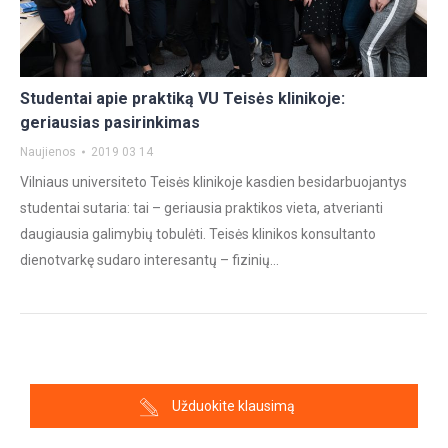
Studentai apie praktiką VU Teisės klinikoje:
geriausias pasirinkimas
Naujienos
2019 03 14
Vilniaus universiteto Teisės klinikoje kasdien besidarbuojantys
studentai sutaria: tai – geriausia praktikos vieta, atverianti
daugiausia galimybių tobulėti. Teisės klinikos konsultanto
dienotvarkę sudaro interesantų – fizinių…
Užduokite klausimą