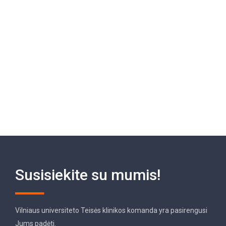
Susisiekite su mumis!
Vilniaus universiteto Teisės klinikos komanda yra pasirengusi
Jums padėti.