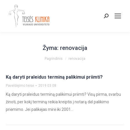
Paieška:
Žyma:
renovacija
You are here:
Pagrindinis
renovacija
Ką daryti praleidus terminą palikimui priimti?
Paveldėjimo teisė
2019 03 08
Ką daryti praleidus terminą palikimui priimti? Visų pirma, svarbu
žinoti, per kokį terminą reikia kreiptis į notarą dėl palikimo
priėmimo. Jei palikėjas mirė iki 2001…