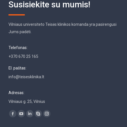
Susisiekite su mumis!
Vilniaus universiteto Teisės klinikos komanda yra pasirengusi
Jums padėti.
Telefonas:
+370 670 25 165
El. paštas:
info@teisesklinika.lt
Adresas:
Vilniaus g. 25, Vilnius
Find us on:
Facebook
YouTube
Linkedin
Skype
Instagram
page
page
page
page
page