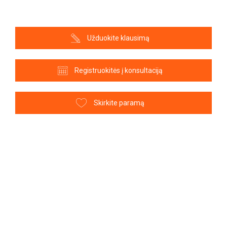
Užduokite klausimą
Registruokitės į konsultaciją
Skirkite paramą