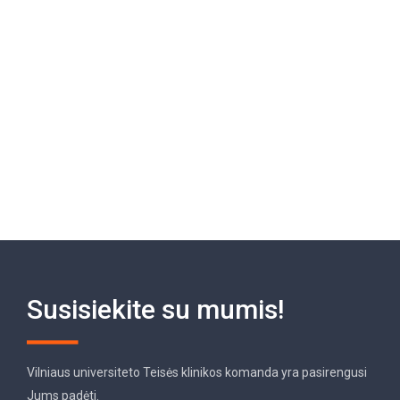
Susisiekite su mumis!
Vilniaus universiteto Teisės klinikos komanda yra pasirengusi
Jums padėti.