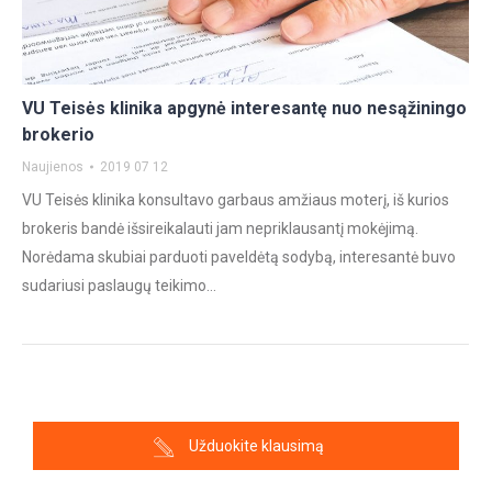
VU Teisės klinika apgynė interesantę nuo nesąžiningo
brokerio
Naujienos
2019 07 12
VU Teisės klinika konsultavo garbaus amžiaus moterį, iš kurios
brokeris bandė išsireikalauti jam nepriklausantį mokėjimą.
Norėdama skubiai parduoti paveldėtą sodybą, interesantė buvo
sudariusi paslaugų teikimo…
Užduokite klausimą