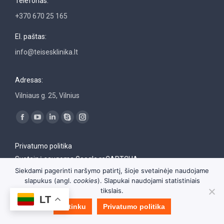
Telefonas:
+370 670 25 165
El. paštas:
info@teisesklinika.lt
Adresas:
Vilniaus g. 25, Vilnius
Find us on:
Facebook
YouTube
Linkedin
Skype
Instagram
page
page
page
page
page
Privatumo politika
opens
opens
opens
opens
opens
Svetainė saugoma Google reCAPTCHA
in
in
in
in
in
Siekdami pagerinti naršymo patirtį, šioje svetainėje naudojame
new
new
new
new
new
slapukus (angl.
cookies
). Slapukai naudojami statistiniais
window
window
window
window
window
tikslais.
LT
© Vilniaus universiteto Teisės klinika 1998–2019
Sutinku
Privatumo politika
© Paulius Mockevičius 2019