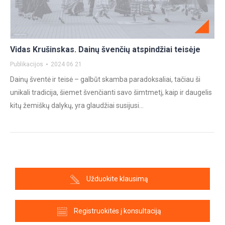
Vidas Krušinskas. Dainų švenčių atspindžiai teisėje
Publikacijos
2024 06 21
Dainų šventė ir teisė – galbūt skamba paradoksaliai, tačiau ši
unikali tradicija, šiemet švenčianti savo šimtmetį, kaip ir daugelis
kitų žemiškų dalykų, yra glaudžiai susijusi…
Užduokite klausimą
Registruokitės į konsultaciją