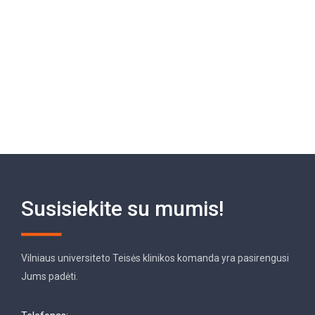
Susisiekite su mumis!
Vilniaus universiteto Teisės klinikos komanda yra pasirengusi
Jums padėti.