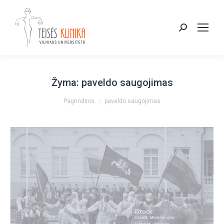
Paieška:
Žyma:
paveldo saugojimas
You are here:
Pagrindinis
paveldo saugojimas