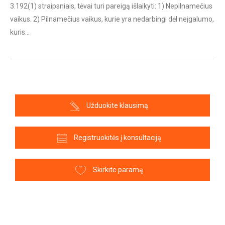
3.192(1) straipsniais, tėvai turi pareigą išlaikyti: 1) Nepilnamečius
vaikus. 2) Pilnamečius vaikus, kurie yra nedarbingi dėl neįgalumo,
kuris…
Užduokite klausimą
Registruokitės į konsultaciją
Skirkite paramą