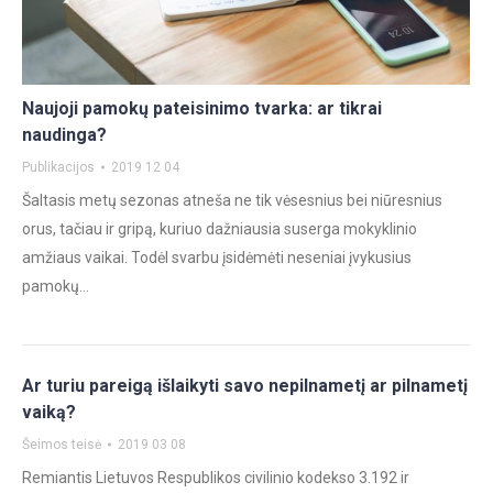
Naujoji pamokų pateisinimo tvarka: ar tikrai
naudinga?
Publikacijos
2019 12 04
Šaltasis metų sezonas atneša ne tik vėsesnius bei niūresnius
orus, tačiau ir gripą, kuriuo dažniausia suserga mokyklinio
amžiaus vaikai. Todėl svarbu įsidėmėti neseniai įvykusius
pamokų…
Ar turiu pareigą išlaikyti savo nepilnametį ar pilnametį
vaiką?
Šeimos teisė
2019 03 08
Remiantis Lietuvos Respublikos civilinio kodekso 3.192 ir