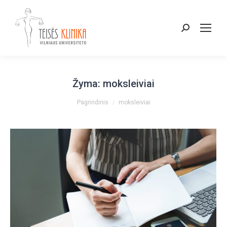
Paieška:
Žyma:
moksleiviai
You are here:
Pagrindinis
moksleiviai