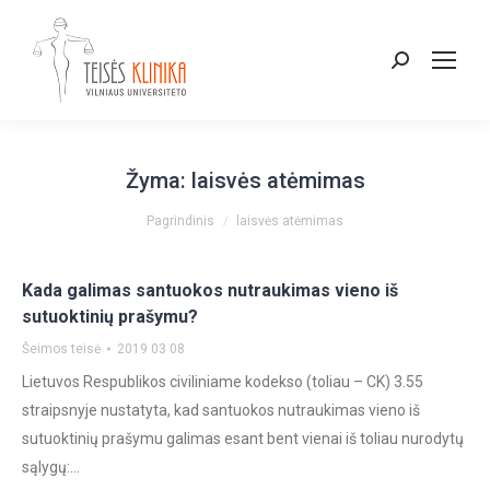
Paieška:
Žyma:
laisvės atėmimas
You are here:
Pagrindinis
laisvės atėmimas
Kada galimas santuokos nutraukimas vieno iš
sutuoktinių prašymu?
Šeimos teisė
2019 03 08
Lietuvos Respublikos civiliniame kodekso (toliau – CK) 3.55
straipsnyje nustatyta, kad santuokos nutraukimas vieno iš
sutuoktinių prašymu galimas esant bent vienai iš toliau nurodytų
sąlygų:…