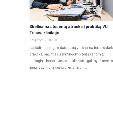
Skelbiama studentų atranka į praktiką VU
Teisės klinikoje
Naujienos
2020 01 07
Lanksti, turininga ir darbdavių vertinama teisinio dar
praktika, pažintis su skirtingomis teisės sritimis,
tiesioginis bendravimas su klientais, galimybė semtis
žinių iš žymių teisės profesionalų –…