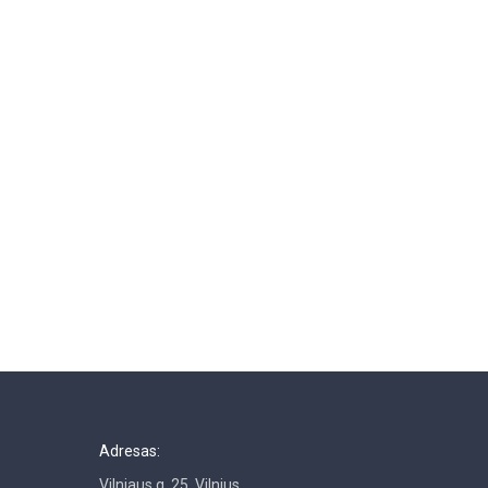
Adresas:
Vilniaus g. 25, Vilnius