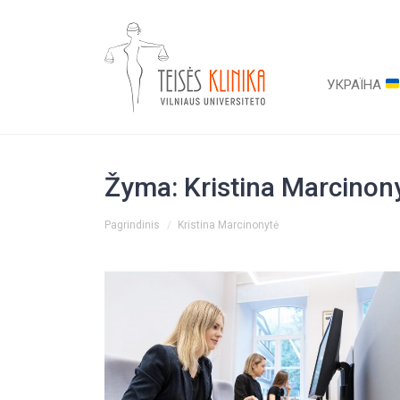
УКРАЇНА
Žyma:
Kristina Marcinon
You are here:
Pagrindinis
Kristina Marcinonytė