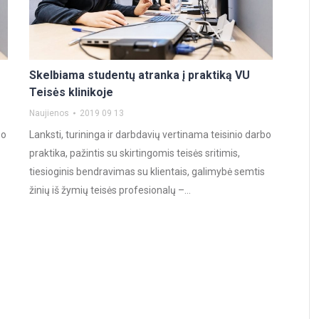
Skelbiama studentų atranka į praktiką VU
Teisės klinikoje
Naujienos
2019 09 13
bo
Lanksti, turininga ir darbdavių vertinama teisinio darbo
praktika, pažintis su skirtingomis teisės sritimis,
tiesioginis bendravimas su klientais, galimybė semtis
žinių iš žymių teisės profesionalų –…