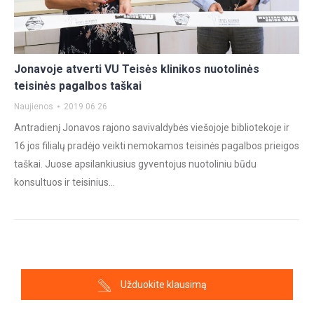
Jonavoje atverti VU Teisės klinikos nuotolinės
teisinės pagalbos taškai
Naujienos
2019 06 26
Antradienį Jonavos rajono savivaldybės viešojoje bibliotekoje ir
16 jos filialų pradėjo veikti nemokamos teisinės pagalbos prieigos
taškai. Juose apsilankiusius gyventojus nuotoliniu būdu
konsultuos ir teisinius…
Užduokite klausimą