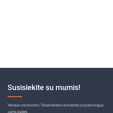
Susisiekite su mumis!
Vilniaus universiteto Teisės klinikos komanda yra pasirengusi
Jums padėti.