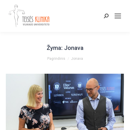
Paieška:
Žyma:
Jonava
You are here:
Pagrindinis
Jonava