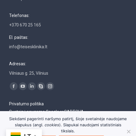
Telefonas:
+370 670 25 165
El. paštas:
info@teisesklinika.lt
Adresas:
Vilniaus g. 25, Vilnius
Find us on:
Facebook
YouTube
Linkedin
Skype
Instagram
page
page
page
page
page
Privatumo politika
opens
opens
opens
opens
opens
Svetainė saugoma Google reCAPTCHA
in
in
in
in
in
Siekdami pagerinti naršymo patirtį, šioje svetainėje naudojame
new
new
new
new
new
slapukus (angl.
cookies
). Slapukai naudojami statistiniais
window
window
window
window
window
tikslais.