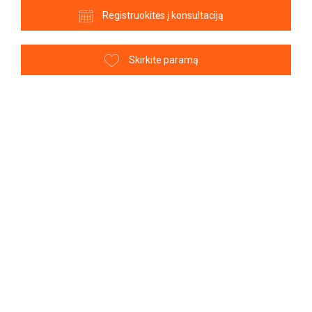
Registruokitės į konsultaciją
Skirkite paramą