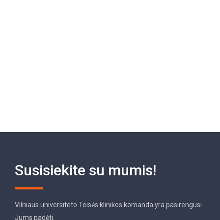
Susisiekite su mumis!
Vilniaus universiteto Teisės klinikos komanda yra pasirengusi
Jums padėti.