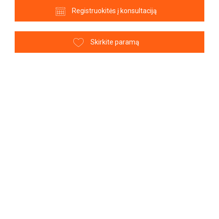
Registruokitės į konsultaciją
Skirkite paramą