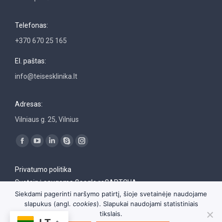
Telefonas:
+370 670 25 165
El. paštas:
info@teisesklinika.lt
Adresas:
Vilniaus g. 25, Vilnius
Find us on:
Facebook
YouTube
Linkedin
Skype
Instagram
page
page
page
page
page
Privatumo politika
opens
opens
opens
opens
opens
Svetainė saugoma Google reCAPTCHA
in
in
in
in
in
Siekdami pagerinti naršymo patirtį, šioje svetainėje naudojame
new
new
new
new
new
slapukus (angl.
cookies
). Slapukai naudojami statistiniais
window
window
window
window
window
tikslais.