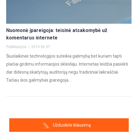
Nuomonė įpareigoja: teisinė atsakomybė už
komentarus internete
Publikacijos
2019 06 07
Šiuolaikinės technologijos suteikia galimybę bet kuriam tapti
plačiai girdimu informacijos skleidėju. Internetas leidžia pasiekti
dar didesnę skaitytojų auditoriją negu tradiciniai laikraščiai.
Tačiau šios galimybės įpareigoja.…
Užduokite klausimą