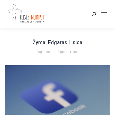
Paieška:
Žyma:
Edgaras Lisica
You are here:
Pagrindinis
Edgaras Lisica