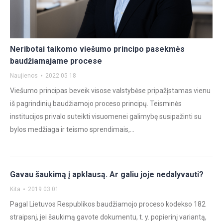
Neribotai taikomo viešumo principo pasekmės
baudžiamajame procese
Naujienos
2022 05 18
Viešumo principas beveik visose valstybėse pripažįstamas vienu
iš pagrindinių baudžiamojo proceso principų. Teisminės
institucijos privalo suteikti visuomenei galimybę susipažinti su
bylos medžiaga ir teismo sprendimais,…
Gavau šaukimą į apklausą. Ar galiu joje nedalyvauti?
Kita
2019 03 01
Pagal Lietuvos Respublikos baudžiamojo proceso kodekso 182
straipsnį, jei šaukimą gavote dokumentu, t. y. popierinį variantą,