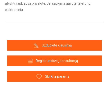
atvykti į apklausą privalote. Jei šaukimą gavote telefonu,
elektroniniu…
Užduokite klausimą
Registruokitės į konsultaciją
Skirkite paramą