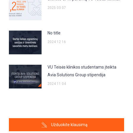
2025 03 07
No title
2024 12 16
VU Teisės klinikos studentams įteikta
Avia Solutions Group stipendija
2024 11 04
Užduokite klausimą