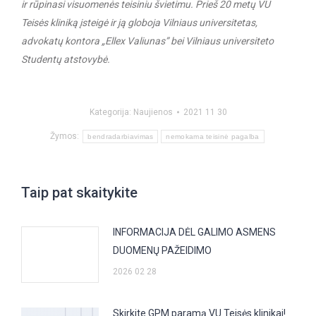
ir rūpinasi visuomenės teisiniu švietimu. Prieš 20 metų VU
Teisės kliniką įsteigė ir ją globoja Vilniaus universitetas,
advokatų kontora „Ellex Valiunas” bei Vilniaus universiteto
Studentų atstovybė.
Kategorija:
Naujienos
2021 11 30
Žymos:
bendradarbiavimas
nemokama teisinė pagalba
Taip pat skaitykite
INFORMACIJA DĖL GALIMO ASMENS
DUOMENŲ PAŽEIDIMO
2026 02 28
Skirkite GPM paramą VU Teisės klinikai!