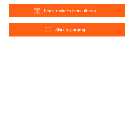
Registruokitės į konsultaciją
Skirkite paramą