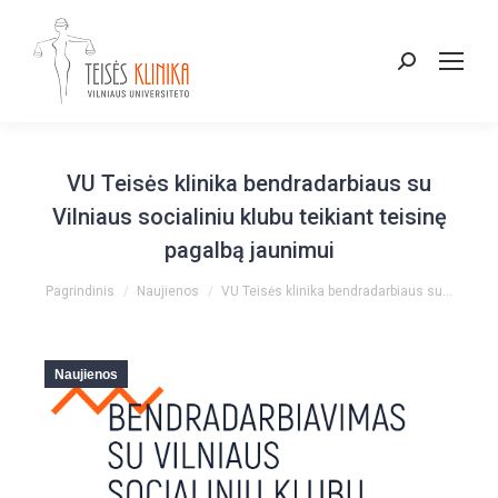
Paieška:
VU Teisės klinika bendradarbiaus su
Vilniaus socialiniu klubu teikiant teisinę
pagalbą jaunimui
You are here:
Pagrindinis
Naujienos
VU Teisės klinika bendradarbiaus su…
Naujienos