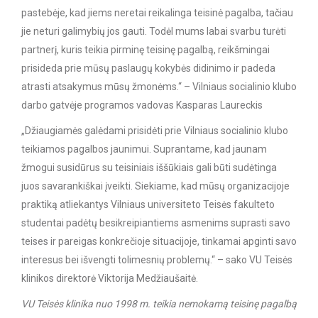
pastebėje, kad jiems neretai reikalinga teisinė pagalba, tačiau
jie neturi galimybių jos gauti. Todėl mums labai svarbu turėti
partnerį, kuris teikia pirminę teisinę pagalbą, reikšmingai
prisideda prie mūsų paslaugų kokybės didinimo ir padeda
atrasti atsakymus mūsų žmonėms.“ – Vilniaus socialinio klubo
darbo gatvėje programos vadovas Kasparas Laureckis
„Džiaugiamės galėdami prisidėti prie Vilniaus socialinio klubo
teikiamos pagalbos jaunimui. Suprantame, kad jaunam
žmogui susidūrus su teisiniais iššūkiais gali būti sudėtinga
juos savarankiškai įveikti. Siekiame, kad mūsų organizacijoje
praktiką atliekantys Vilniaus universiteto Teisės fakulteto
studentai padėtų besikreipiantiems asmenims suprasti savo
teises ir pareigas konkrečioje situacijoje, tinkamai apginti savo
interesus bei išvengti tolimesnių problemų.“ – sako VU Teisės
klinikos direktorė Viktorija Medžiaušaitė.
VU Teisės klinika nuo 1998 m. teikia nemokamą teisinę pagalbą