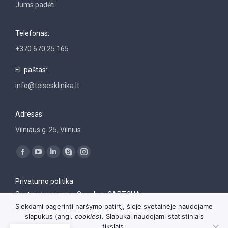
Jums padėti.
Telefonas:
+370 670 25 165
El. paštas:
info@teisesklinika.lt
Adresas:
Vilniaus g. 25, Vilnius
Find us on:
Facebook
YouTube
Linkedin
Skype
Instagram
page
page
page
page
page
Privatumo politika
opens
opens
opens
opens
opens
Svetainė saugoma Google reCAPTCHA
in
in
in
in
in
Siekdami pagerinti naršymo patirtį, šioje svetainėje naudojame
new
new
new
new
new
slapukus (angl.
cookies
). Slapukai naudojami statistiniais
window
window
window
window
window
tikslais.