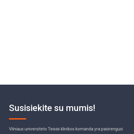
Susisiekite su mumis!
Vilniaus universiteto Teisės klinikos komanda yra pasirengusi