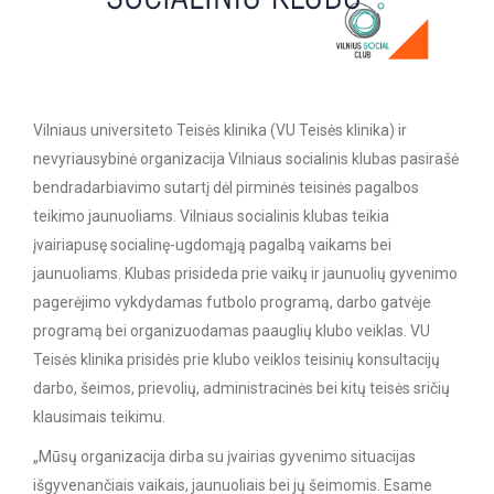
Vilniaus universiteto Teisės klinika (VU Teisės klinika) ir
nevyriausybinė organizacija Vilniaus socialinis klubas pasirašė
bendradarbiavimo sutartį dėl pirminės teisinės pagalbos
teikimo jaunuoliams. Vilniaus socialinis klubas teikia
įvairiapusę socialinę-ugdomąją pagalbą vaikams bei
jaunuoliams. Klubas prisideda prie vaikų ir jaunuolių gyvenimo
pagerėjimo vykdydamas futbolo programą, darbo gatvėje
programą bei organizuodamas paauglių klubo veiklas. VU
Teisės klinika prisidės prie klubo veiklos teisinių konsultacijų
darbo, šeimos, prievolių, administracinės bei kitų teisės sričių
klausimais teikimu.
„Mūsų organizacija dirba su įvairias gyvenimo situacijas
išgyvenančiais vaikais, jaunuoliais bei jų šeimomis. Esame