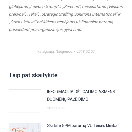
globėjams „Lewben Group” ir „Serenus”, mecenatams „Vilniaus
prekyba”, „Telia”, „Strategic Staffing Solutions International” ir
„Orlen Lietuva” bei kitiems rėmėjams už finansinę paramą
prisidedant prie organizacijos gyvavimo.
Kategorija:
Naujienos
2018 02 07
Taip pat skaitykite
INFORMACIJA DĖL GALIMO ASMENS
DUOMENŲ PAŽEIDIMO
2026 02 28
Skirkite GPM paramą VU Teisės klinikai!