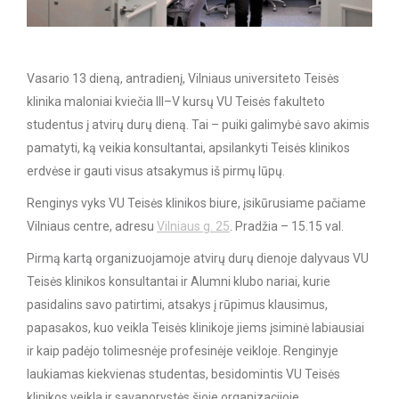
Vasario 13 dieną, antradienį, Vilniaus universiteto Teisės
klinika maloniai kviečia III–V kursų VU Teisės fakulteto
studentus į atvirų durų dieną. Tai – puiki galimybė savo akimis
pamatyti, ką veikia konsultantai, apsilankyti Teisės klinikos
erdvėse ir gauti visus atsakymus iš pirmų lūpų.
Renginys vyks VU Teisės klinikos biure, įsikūrusiame pačiame
Vilniaus centre, adresu
Vilniaus g. 25
. Pradžia – 15.15 val.
Pirmą kartą organizuojamoje atvirų durų dienoje dalyvaus VU
Teisės klinikos konsultantai ir Alumni klubo nariai, kurie
pasidalins savo patirtimi, atsakys į rūpimus klausimus,
papasakos, kuo veikla Teisės klinikoje jiems įsiminė labiausiai
ir kaip padėjo tolimesnėje profesinėje veikloje. Renginyje
laukiamas kiekvienas studentas, besidomintis VU Teisės
klinikos veikla ir savanorystės šioje organizacijoje