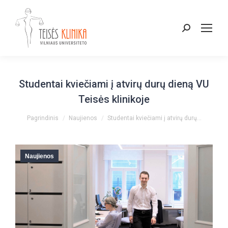
Paieška:
Studentai kviečiami į atvirų durų dieną VU
Teisės klinikoje
You are here:
Pagrindinis
Naujienos
Studentai kviečiami į atvirų durų…
Naujienos