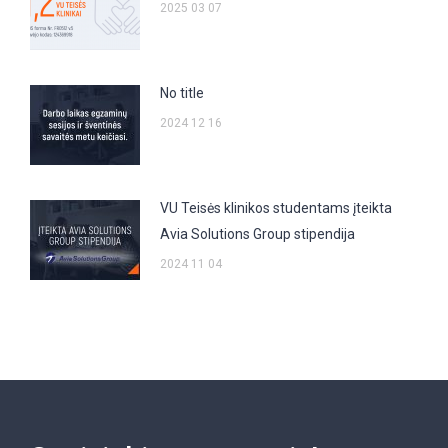
2025 03 07
No title
2024 12 16
VU Teisės klinikos studentams įteikta
Avia Solutions Group stipendija
2024 11 04