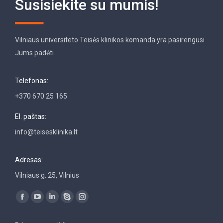
Susisiekite su mumis!
Vilniaus universiteto Teisės klinikos komanda yra pasirengusi
Jums padėti.
Telefonas:
+370 670 25 165
El. paštas:
info@teisesklinika.lt
Adresas:
Vilniaus g. 25, Vilnius
Find us on:
Facebook
YouTube
Linkedin
Skype
Instagram
page
page
page
page
page