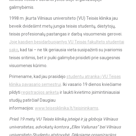
galimybėmis.
1998 m. įkurta Vilniaus universiteto (VU) Teisės klinika jau
beveik dvidešimt metų jungia teisės studentų, dėstytojų,
teisės profesionalų pastangas ir darbą visuomenės gerovei.
Joje kasdien besidarbuojantys VU Teisės fakulteto studentai
sako
, kad tai – ne tik geriausia vieta susipažinti su įvairiomis
teisės sritimis, bet ir puiki galimybė prisidėti prie saugesnės
visuomenės kūrimo.
Primename, kad jau prasidėjo
studentų atranka į VU Teisės
kliniką pavasario semestrui
. Iki vasario 19 dienos kviečiame
pildyti
registracijos anketą
ir laukti kvietimo įsimintiniausiai
studijų patirčiai! Daugiau
informacijos:
www.teisesklinika.lt/teisininkams
.
Prieš 19 metų VU Teisės kliniką įsteigė ir ją globoja Vilniaus
universitetas, advokatų kontora „Ellex Valiunas” bei Vilniaus
universiteto Studentų atstovybė. Dėkojame organizacijos