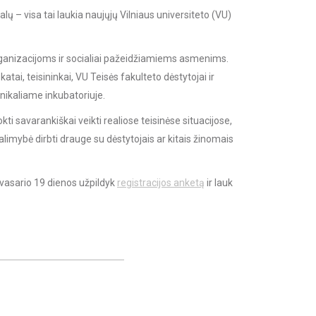
alų – visa tai laukia naujųjų Vilniaus universiteto (VU)
ganizacijoms ir socialiai pažeidžiamiems asmenims.
tai, teisininkai, VU Teisės fakulteto dėstytojai ir
nikaliame inkubatoriuje.
ti savarankiškai veikti realiose teisinėse situacijose,
alimybė dirbti drauge su dėstytojais ar kitais žinomais
 vasario 19 dienos užpildyk
registracijos anketą
ir lauk