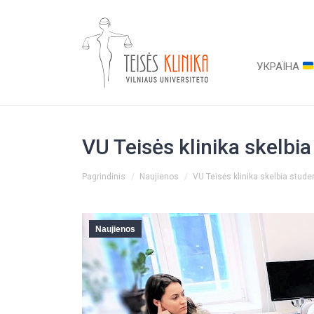
УКРАЇНА
VU Teisės klinika skelbi
You are here:
Pagrindinis
Naujienos
VU Teisės klinika skelbia stud
Naujienos