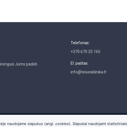
Telefonas:
+370 670 25 165
El. paštas:
sirengusi Jums padėti.
info@teisesklinika.lt
ainėje naudojame slapukus (angl.
cookies
). Slapukai naudojami statistiniais 