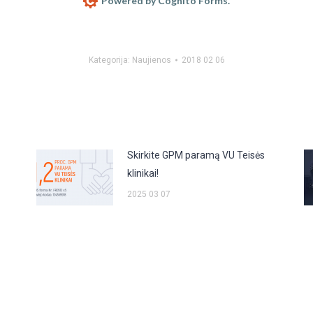
Powered by Cognito Forms.
Kategorija:
Naujienos
2018 02 06
Skirkite GPM paramą VU Teisės
klinikai!
2025 03 07