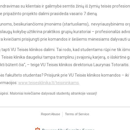
bendravimas su klientais ir galimybė semtis žinių iš žymių teisės profesion
je pripažinto projekto dalimi prasideda vasario 7 dieną.
jaunoms, besikuriančioms įmonėms (startuoliams), nevyriausybinėms or
aslaugų kokybę užtikrina praktikos grupių kuratoriai – profesionalūs advoka
a kviečiami prisijungti prie komandos ir šešiems mėnesiams dalyvauti u
apti VU Teisės klinikos dalimi. Tai rodo, kad studentams rūpi ne tik išmok
Teisės klinika daugeliui tampa tramplinu į svajonių karjerą, o išskirtinė g
ikti būtent čia“, – teigė VU Teisės klinikos direktorius Laurynas Totoraitis.
ės fakulteto studentas? Prisijunk prie VU Teisės klinikos komandos – iki
formacijos:
www.teisesklinika.lt/teisininkams
.
aigėsi. Maloniai kviečiame dalyvauti studentų atrankoje vasarį!
Report Abuse
Terms of Service