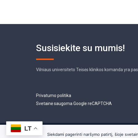
Susisiekite su mumis!
Vilniaus universiteto Teisės klinikos komanda yra pa
Privatumo politika
Svetainė saugoma Google reCAPTCHA
LT
Siekdami pagerinti naršymo patirtį, šioje svet