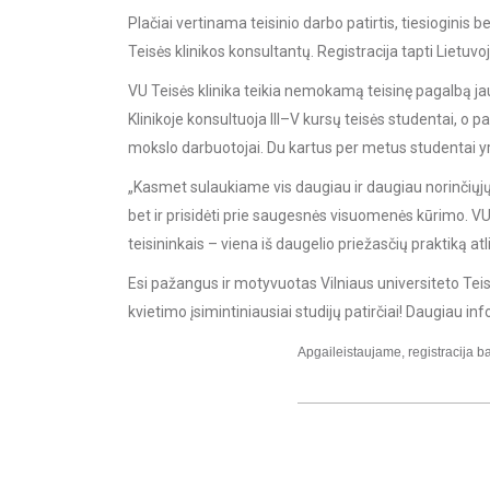
Plačiai vertinama teisinio darbo patirtis, tiesioginis 
Teisės klinikos konsultantų. Registracija tapti Lietuvo
VU Teisės klinika teikia nemokamą teisinę pagalbą 
Klinikoje konsultuoja III–V kursų teisės studentai, o p
mokslo darbuotojai. Du kartus per metus studentai yr
„Kasmet sulaukiame vis daugiau ir daugiau norinčiųjų t
bet ir prisidėti prie saugesnės visuomenės kūrimo. VU 
teisininkais – viena iš daugelio priežasčių praktiką atl
Esi pažangus ir motyvuotas Vilniaus universiteto Teis
kvietimo įsimintiniausiai studijų patirčiai! Daugiau in
Apgaileistaujame, registracija b