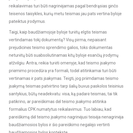
reikalavimas turi būti nagrinėjamas pagal bendrąsias ginčo
teisenos taisykles, kurių metu teismas jau pats vertina byloje
pateiktus įrodymus.
Taigi, kaip baudžiamojoje byloje turėtų elgtis teismas
vertindamas tokį dokumentą? Visų pirma, nepaisant
prejudicinės teismo sprendimo galios, toks dokumentas
neturėtų būti suabsoliutinamas kitų byloje esančių įrodymų
atžvilgiu. Antra, reikia turėti omenyje, kad teismo įsakymo
priėmimo procedūra yra formali, todėl atitinkamai turi būti
vertinamas ir pats įsakymas. Teigti, jog priimdamas teismo
įsakymą teismas patvirtino tarp šalių buvus paskolos teisinius
santykius, būtų neadekvatu: visa, ką padarė teismas, tai tik
patikrino, ar pareiškimas dėl teismo įsakymo atitinka
formalius CPK numatytus reikalavimus. Tuo labiau, kad
pareiškimą dėl teismo įsakymo nagrinėjusi teisėja nenagrinėja
baudžiamosios bylos ir šio pareiškimo negalėjo vertinti
baudžiamosios bylos kontekste.