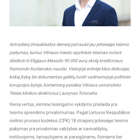
Antradienį žiniasklaidos dėmesį patraukė jau įsiteisėjęs teismo
įsakymas, kuriuo Vilniaus miesto apylinkės teismas nutarė
išieškoti iš Eligijaus Masiulio 90 000 eurų skolą kreditoriaus
Raimondo Kurlianskio naudai. Viešojoje erdvėje kilus diskusijai,
kokią įtaką šis dokumentas galėtų turėti vadinamojoje politinės
korupcijos byloje, komentarą pateikia Vilniaus universiteto
Teisės klinikos direktorius Laurynas Totoraitis.
Viena vertus, esminė teisingumo vykdymo prielaida yra
teismo sprendimo privalomumas. Pagal Lietuvos Respublikos
civilinio proceso kodekso (CPK) 18 straipsnį įsiteisėjęs teismo
įsakymas yra privalomas valstybės ar savivaldybių
institucijoms, tarnautojams ar pareigūnams, fiziniams bei