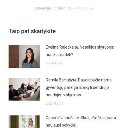
Kategorija:
Publikacijos
2018 05 22
Taip pat skaitykite
Evelina Rajeckaitė. Netaikios skyrybos:
nuo ko pradėti?
2024 12 16
Ramilė Bartušytė. Daugiabučio namo
gyventojų pareiga išlaikyti bendrojo
naudojimo objektus
2024 12 04
Gabrielė Jonušaitė. Skolų išieškojimas ir
naujausi pokyčiai.