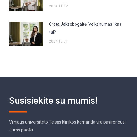
2024 11 12
Greta Jaksebogaitė. Veiksnumas- kas
tai?
2024 10 31
Susisiekite su mumis!
Vilniaus universiteto Teisės klinikos komanda yra pasirengusi
Jums padėti.