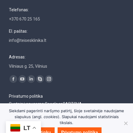
Telefonas:
+370 670 25 165
El. paštas:
info@teisesklinika.lt
Adresas:
Vilniaus g. 25, Vilnius
Find us on:
Facebook
YouTube
Linkedin
Skype
Instagram
page
page
page
page
page
Privatumo politika
opens
opens
opens
opens
opens
Svetainė saugoma Google reCAPTCHA
in
in
in
in
in
Siekdami pagerinti naršymo patirtį, šioje svetainėje naudojame
new
new
new
new
new
slapukus (angl.
cookies
). Slapukai naudojami statistiniais
window
window
window
window
window
tikslais.
LT
© Vilniaus universiteto Teisės klinika 1998–2019
Sutinku
Privatumo politika