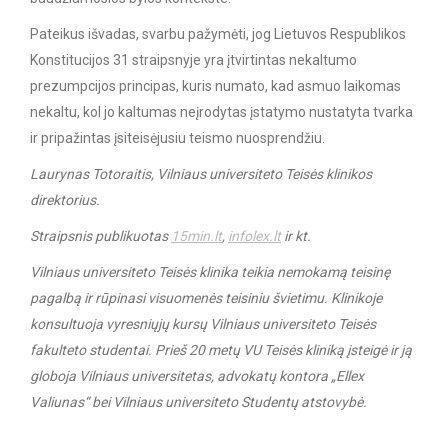
Pateikus išvadas, svarbu pažymėti, jog Lietuvos Respublikos
Konstitucijos 31 straipsnyje yra įtvirtintas nekaltumo
prezumpcijos principas, kuris numato, kad asmuo laikomas
nekaltu, kol jo kaltumas neįrodytas įstatymo nustatyta tvarka
ir pripažintas įsiteisėjusiu teismo nuosprendžiu.
Laurynas Totoraitis, Vilniaus universiteto Teisės klinikos
direktorius.
Straipsnis publikuotas
15min.lt
,
infolex.lt
ir kt.
Vilniaus universiteto Teisės klinika teikia nemokamą teisinę
pagalbą ir rūpinasi visuomenės teisiniu švietimu. Klinikoje
konsultuoja vyresniųjų kursų Vilniaus universiteto Teisės
fakulteto studentai. Prieš 20 metų VU Teisės kliniką įsteigė ir ją
globoja Vilniaus universitetas, advokatų kontora „Ellex
Valiunas“ bei Vilniaus universiteto Studentų atstovybė.