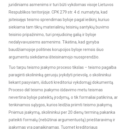
juridiniams asmenims ir turi būti vykdomas visoje Lietuvos
Respublikos teritorijoje. CPK 279 str. 4 d. numatyta, kad
įsiteisėjęs teismo sprendimas byloje pagal ieškinį, kuriuo
siekiama tam tikrų materialinių teisinių santykių buvimo
teisinio pripažinimo, turi prejudicinę galią ir byloje
nedalyvavusiems asmenims. Tikėtina, kad gynyba
baudžiamojoje politinės korupcijos byloje remsis šiuo
argumentu siekdama išteisinamojo nuosprendžio.
Tuo tarpu teismo įsakymo proceso tikslas – teismo pagalba
paraginti skolininką geruoju įvykdyti prievolę, o skolininkui
liekant pasyviam, išduoti kreditoriui vykdomąjį dokumentą.
Proceso dėl teismo įsakymo išdavimo metu teismas
nevertina byloje pateiktų įrodymų, o tik formaliai patikrina, ar
tenkinamos sąlygos, kurios leidžia priimti teismo įsakymą.
Priėmus įsakymą, skolininkui per 20 dienų terminą pakanka
pateikti formalų (nebūtinai argumentuotą) prieštaravimą ir
įsakymas yra panaikinamas. Tuomet kreditoriaus