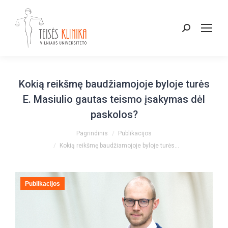
Paieška:
Kokią reikšmę baudžiamojoje byloje turės
E. Masiulio gautas teismo įsakymas dėl
paskolos?
You are here:
Pagrindinis
Publikacijos
Kokią reikšmę baudžiamojoje byloje turės…
Publikacijos